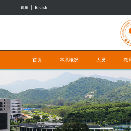
邮箱
English
首页
本系概况
人员
教
院
人
本
系
员
科
介
生
行
绍
培
政
养
联
人
系
员
研