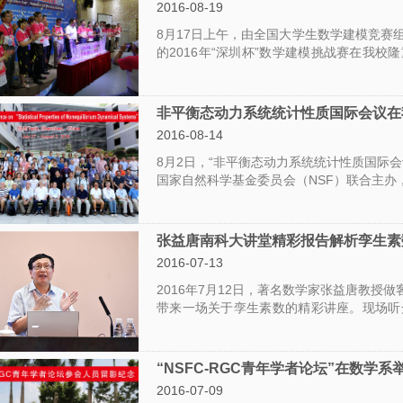
2016-08-19
资
8月17日上午，由全国大学生数学建模竞赛
源
的2016年“深圳杯”数学建模挑战赛在我
知名高校的240余名师生参加活动。
非平衡态动力系统统计性质国际会议在
2016-08-14
8月2日，“非平衡态动力系统统计性质国际
国家自然科学基金委员会（NSF）联合主办
名专家学者。中国科学院文兰院士、龙以明
席会议。
张益唐南科大讲堂精彩报告解析孪生素
2016-07-13
2016年7月12日，著名数学家张益唐教授
带来一场关于孪生素数的精彩讲座。现场听
来听讲。
“NSFC-RGC青年学者论坛”在数学系
2016-07-09