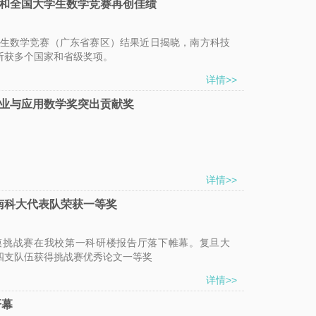
校
和全国大学生数学竞赛再创佳绩
园
学生数学竞赛（广东省赛区）结果近日揭晓，南方科技
地
斩获多个国家和省级奖项。
图
详情>>
常
业与应用数学奖突出贡献奖
用
系
统
详情>>
图
 南科大代表队荣获一等奖
书
馆
数学建模挑战赛在我校第一科研楼报告厅落下帷幕。复旦大
四支队伍获得挑战赛优秀论文一等奖
校
详情>>
历
开幕