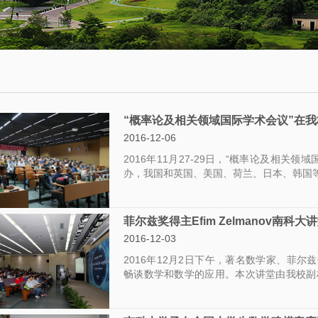
会
术
博
议
日
士
历
后
数
学
往
员
大
期
工
“概率论及相关领域国际学术会议”在
2016-12-06
讲
活
2016年11月27-29日，“概率论及相
堂
动
办，我国和英国、美国、荷兰、日本、韩国等
数
学
菲尔兹奖得主Efim Zelmanov南科
2016-12-03
系
2016年12月2日下午，著名数学家、菲尔兹奖
邀
畅谈数学和数学的应用。本次讲堂由我校副
请
2016年优秀中学生科技创新体验营的全国2
师生一起聆听讲座。
报