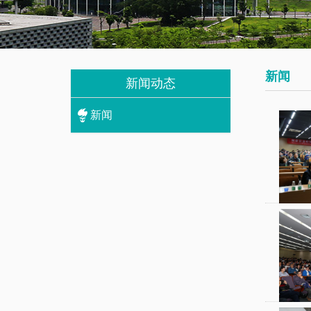
我
究
教
们
生
辅
培
人
新闻
养
新闻动态
员
新闻
数
研
学
究
基
生
础
课
访
介
问
绍
学
者
一
流
博