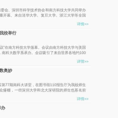
招
组委会、深圳市科学技术协会和南方科技大学共同举办
生
校隆重开幕。来自清华大学、复旦大学、浙江大学等全国
详情>>
书
我校举行
院
会议”在南方科技大学落幕。会议由南方科技大学与美国
，南科大数学系承办。会议吸引了来自世界各地约100
院士，中国科学技术大学党委副书记叶向东教授等出
详情>>
数奥妙
做客第77期南科大讲堂，在图书馆110报告厅为我校师生
众爆棚，一些深圳大学和北大深研院的师生也慕名前
详情>>
举办