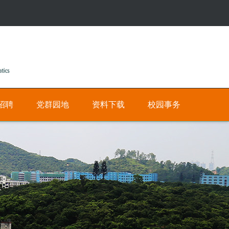
招聘
党群园地
资料下载
校园事务
公
人
有
才
招
私
聘
有
网
数
上