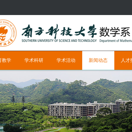
育教学
学术科研
学术活动
新闻动态
人才
研
学
新
科
究
术
闻
研
方
时
教
向
间
学
轴
职
学
位
术
学