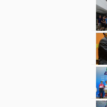
本
士
科
后
课
程