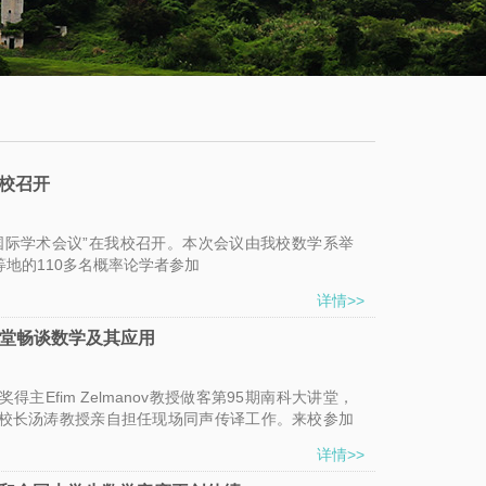
学
服
系
务
公
大
有
厅
通
我校召开
知
关领域国际学术会议”在我校召开。本次会议由我校数学系举
公
地的110多名概率论学者参加
告
详情>>
新
大讲堂畅谈数学及其应用
闻
得主Efim Zelmanov教授做客第95期南科大讲堂，
动
校长汤涛教授亲自担任现场同声传译工作。来校参加
态
2个省份139所杰出中学的200余名优秀高中学子和我校
详情>>