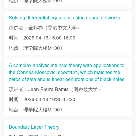
地点：理学院大楼M1001
Solving differential equations using neural networks
演讲者：金邦梯（香港中文大学）
时间：2026-04-16 15:00-16:00
地点：理学院大楼M1001
A complex analytic intrinsic theory with applications to
the Connes-Moscovici spectrum, which matches the
zeros of zeta and to linear perturbations of black-holes
演讲者：Jean-Pierre Ramis（图卢兹大学）
时间：2026-04-13 16:30-17:30
地点：理学院大楼M1001
Boundary Layer Theory