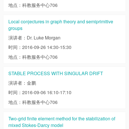
地点：科教服务中心706
Local conjectures in graph theory and semiprimitive
groups
演讲者：Dr. Luke Morgan
时间：2016-09-26 14:30-15:30
地点：科教服务中心706
STABLE PROCESS WITH SINGULAR DRIFT
演讲者：金鹏
时间：2016-09-06 16:10-17:10
地点：科教服务中心706
Two-grid finite element method for the stabilization of
mixed Stokes-Darcy model