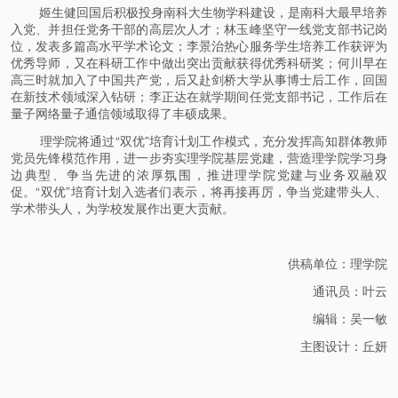
姬生健回国后积极投身南科大生物学科建设，是南科大最早培养
入党、并担任党务干部的高层次人才；林玉峰坚守一线党支部书记岗
位，发表多篇高水平学术论文；李景治热心服务学生培养工作获评为
优秀导师，又在科研工作中做出突出贡献获得优秀科研奖；何川早在
高三时就加入了中国共产党，后又赴剑桥大学从事博士后工作，回国
在新技术领域深入钻研；李正达在就学期间任党支部书记，工作后在
量子网络量子通信领域取得了丰硕成果。
理学院将通过“双优”培育计划工作模式，充分发挥高知群体教师
党员先锋模范作用，进一步夯实理学院基层党建，营造理学院学习身
边典型、争当先进的浓厚氛围，推进理学院党建与业务双融双
促。“双优”培育计划入选者们表示，将再接再厉，争当党建带头人、
学术带头人，为学校发展作出更大贡献。
供稿单位：理学院
通讯员：叶云
编辑：吴一敏
主图设计：丘妍