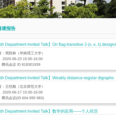
会
术
博
议
日
士
历
后
数
邀请报告
学
往
员
大
期
工
 Department Invited Talk】On flag-transitive 2-(ν, κ, λ) design
讲
活
者：周胜林（华南理工大学）
堂
动
2020-06-23 15:00-16:00
腾讯会议 ID 818301939
数
h Department Invited Talk】Weakly distance-regular digraphs
学
者：王恺顺（北京师范大学）
系
2020-06-17 15:00-16:00
邀
讯会议(ID 604 895 983)
请
报
th Department Invited Talk】数学的应用——个人经历