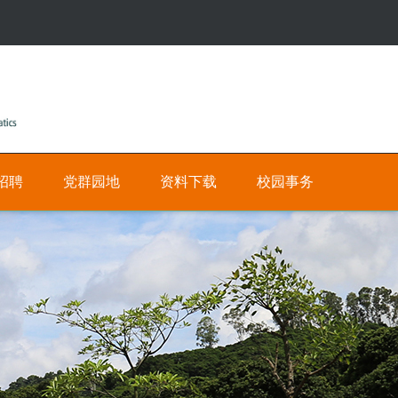
招聘
党群园地
资料下载
校园事务
公
人
有
才
招
私
聘
有
网
数
上