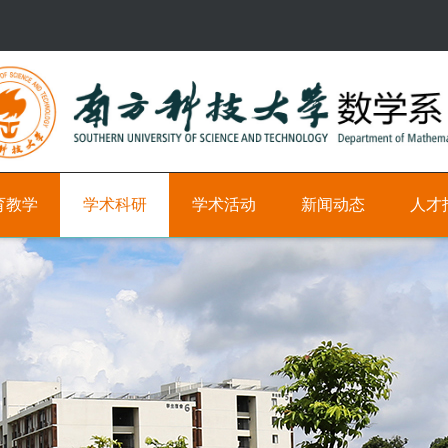
育教学
学术科研
学术活动
新闻动态
人才
研
学
新
科
究
术
闻
研
方
时
教
向
间
学
轴
职
学
位
术
学