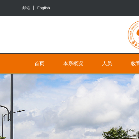
邮箱
English
首页
本系概况
人员
教
院
人
本
系
员
科
介
生
行
绍
培
政
养
联
人
系
员
研