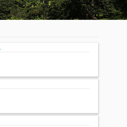
学
服
系
务
公
大
有
厅
通
s
知
公
告
新
闻
动
态