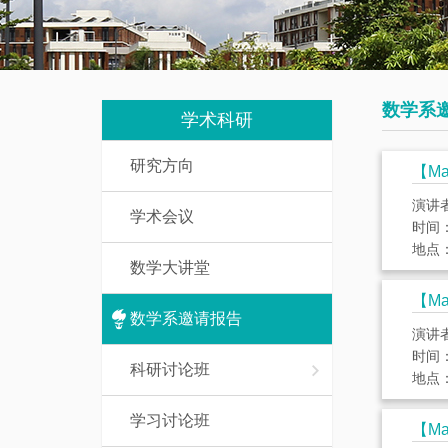
我
究
教
们
生
辅
培
人
数学系
养
学术科研
员
研究方向
数
【Math
研
学
演讲
学术会议
究
基
时间： 
生
地点：
础
数学大讲堂
课
访
【Mat
介
数学系邀请报告
问
演讲
绍
时间： 
学
科研讨论班
地点：腾
者
一
学习讨论班
流
【Ma
博