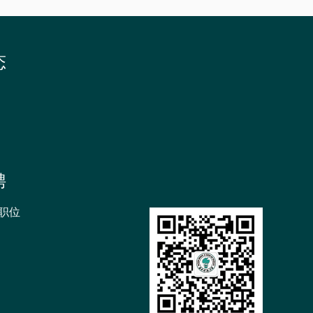
态
聘
职位