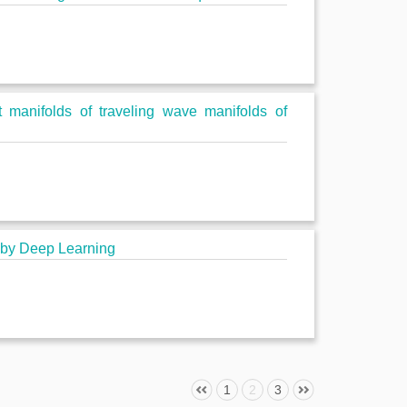
manifolds of traveling wave manifolds of
 by Deep Learning
1
2
3