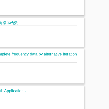
招
生
其评价指示函数
书
院
lete frequency data by alternative iteration
h Applications