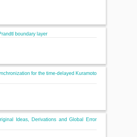
校
园
地
图
Prandtl boundary layer
常
用
系
统
nchronization for the time-delayed Kuramoto
图
书
馆
iginal Ideas, Derivations and Global Error
校
历