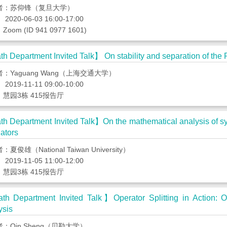
告
者：苏仰锋（复旦大学）
2020-06-03 16:00-17:00
oom (ID 941 0977 1601)
科
研
h Department Invited Talk】 On stability and separation of the 
讨
：Yaguang Wang（上海交通大学）
论
2019-11-11 09:00-10:00
班
慧园3栋 415报告厅
学
h Department Invited Talk】On the mathematical analysis of sy
lators
习
讨
夏俊雄（National Taiwan University）
2019-11-05 11:00-12:00
论
慧园3栋 415报告厅
班
h Department Invited Talk】Operator Splitting in Action: Or
期
ysis
刊
：Qin Sheng（贝勒大学）