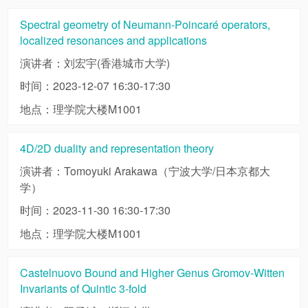
Spectral geometry of Neumann-Poincaré operators,
localized resonances and applications
演讲者：刘宏宇(香港城市大学)
时间：2023-12-07 16:30-17:30
地点：理学院大楼M1001
4D/2D duality and representation theory
演讲者：Tomoyuki Arakawa（宁波大学/日本京都大
学）
时间：2023-11-30 16:30-17:30
地点：理学院大楼M1001
Castelnuovo Bound and Higher Genus Gromov-Witten
Invariants of Quintic 3-fold