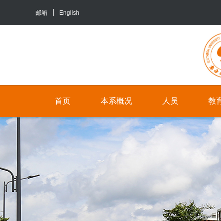
邮箱
English
首页
本系概况
人员
教
院
人
本
系
员
科
介
生
行
绍
培
政
养
联
人
系
员
研