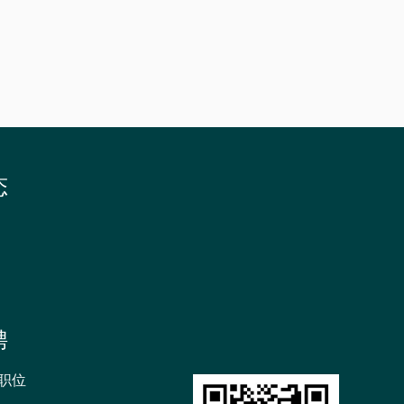
招
生
书
院
态
聘
职位