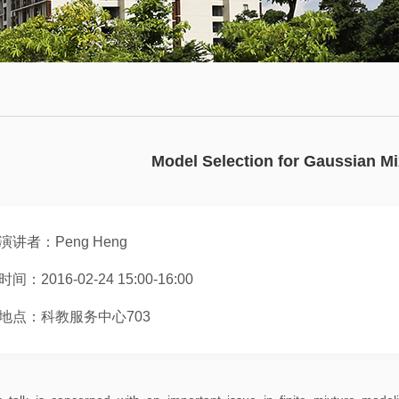
会
术
博
议
日
士
历
后
数
学
往
员
大
期
工
Model Selection for Gaussian M
讲
活
堂
动
演讲者：Peng Heng
数
学
时间：2016-02-24 15:00-16:00
系
地点：科教服务中心703
邀
请
报