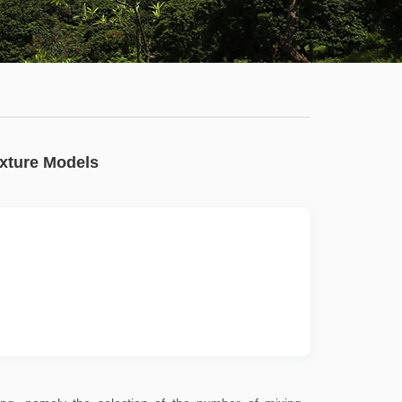
学
服
系
务
公
大
有
厅
通
ixture Models
知
公
告
新
闻
动
态