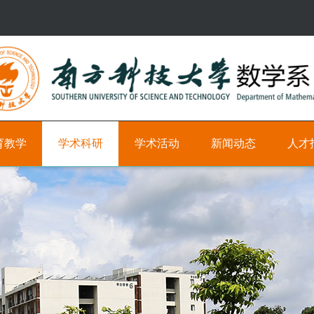
育教学
学术科研
学术活动
新闻动态
人才
研
学
新
科
究
术
闻
研
方
时
教
向
间
学
轴
职
学
位
术
学