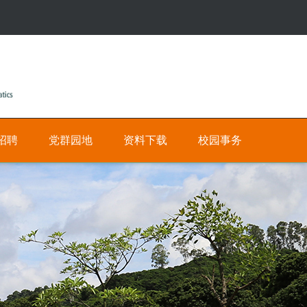
招聘
党群园地
资料下载
校园事务
公
人
有
才
招
私
聘
有
网
数
上