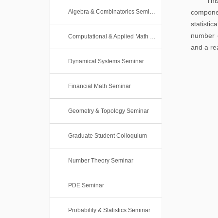
Thi
本
士
Algebra & Combinatorics Seminar
componen
科
statisti
后
课
number o
Computational & Applied Math Seminar
and a re
程
Dynamical Systems Seminar
Financial Math Seminar
Geometry & Topology Seminar
Graduate Student Colloquium
Number Theory Seminar
PDE Seminar
Probability & Statistics Seminar