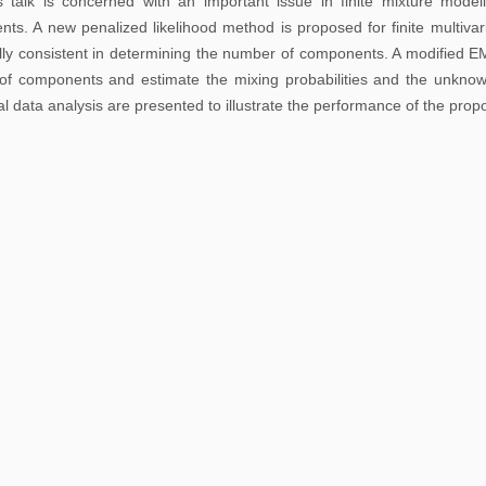
s talk is concerned with an important issue in finite mixture mode
告
ts. A new penalized likelihood method is proposed for finite multiva
cally consistent in determining the number of components. A modified E
科
f components and estimate the mixing probabilities and the unknown
研
al data analysis are presented to illustrate the performance of the pro
讨
论
班
学
习
讨
论
班
期
刊