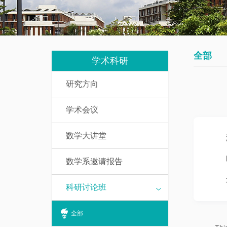
我
究
教
们
生
辅
培
人
全部
养
学术科研
员
研究方向
数
研
学
学术会议
究
基
生
础
数学大讲堂
课
访
介
数学系邀请报告
问
绍
学
科研讨论班
者
一
全部
流
博