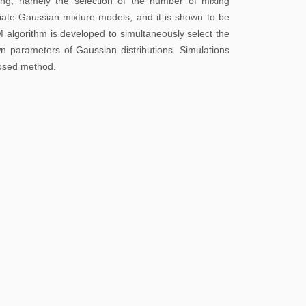
校
ling, namely the selection of the number of mixing
riate Gaussian mixture models, and it is shown to be
园
M algorithm is developed to simultaneously select the
地
 parameters of Gaussian distributions. Simulations
图
posed method.
常
用
系
统
图
书
馆
校
历