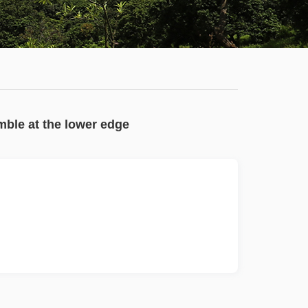
学
服
系
务
公
大
有
厅
通
mble at the lower edge
知
公
告
新
闻
动
态