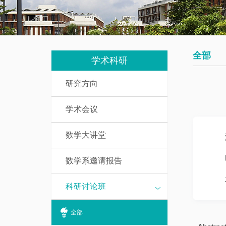
我
究
教
们
生
辅
培
人
全部
养
学术科研
员
研究方向
数
研
学
学术会议
究
基
生
础
数学大讲堂
课
访
介
数学系邀请报告
问
绍
学
科研讨论班
者
一
全部
流
博