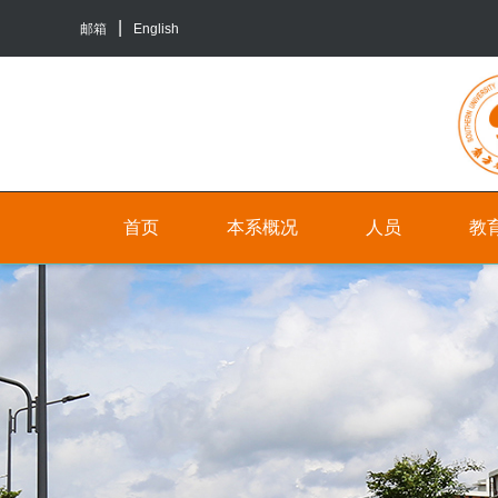
邮箱
English
首页
本系概况
人员
教
院
人
本
系
员
科
介
生
行
绍
培
政
养
联
人
系
员
研