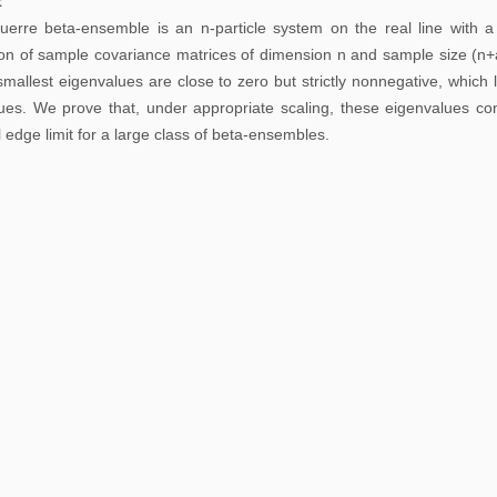
t
告
erre beta-ensemble is an n-particle system on the real line with a
tion of sample covariance matrices of dimension n and sample size (n+a)
科
smallest eigenvalues are close to zero but strictly nonnegative, which l
研
ues. We prove that, under appropriate scaling, these eigenvalues conve
讨
 edge limit for a large class of beta-ensembles.
论
班
学
习
讨
论
班
期
刊