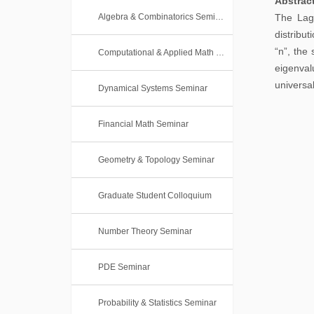
Abstrac
本
士
Algebra & Combinatorics Seminar
The Lagu
科
distribu
后
课
“n”, the 
Computational & Applied Math Seminar
eigenval
程
universal
Dynamical Systems Seminar
Financial Math Seminar
Geometry & Topology Seminar
Graduate Student Colloquium
Number Theory Seminar
PDE Seminar
Probability & Statistics Seminar