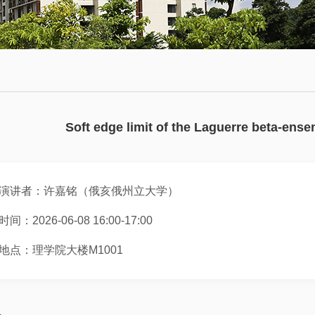
会
术
博
议
日
士
历
后
数
学
往
员
大
期
工
Soft edge limit of the Laguerre beta-ense
讲
活
堂
动
演讲者：许嘉铭（俄亥俄州立大学）
数
学
时间：2026-06-08 16:00-17:00
系
地点：理学院大楼M1001
邀
请
报