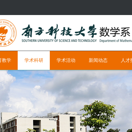
育教学
学术科研
学术活动
新闻动态
人才
研
学
新
科
究
术
闻
研
方
时
教
向
间
学
轴
职
学
位
术
学