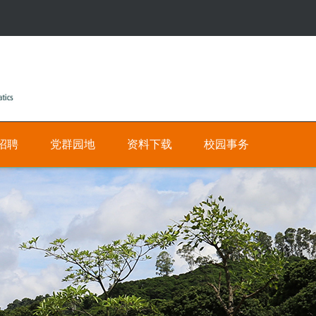
招聘
党群园地
资料下载
校园事务
公
人
有
才
招
私
聘
有
网
数
上