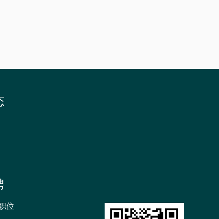
招
生
书
院
态
聘
职位