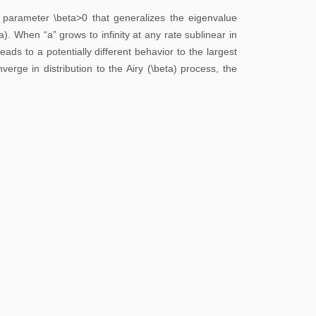
校
 parameter \beta>0 that generalizes the eigenvalue
园
. When “a” grows to infinity at any rate sublinear in
地
eads to a potentially different behavior to the largest
图
rge in distribution to the Airy (\beta) process, the
常
用
系
统
图
书
馆
校
历