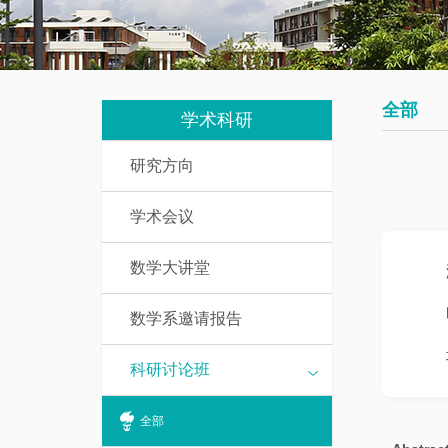
我
究
教
们
生
辅
培
人
全部
养
学术科研
员
研究方向
数
研
学
学术会议
究
基
生
础
数学大讲堂
课
访
介
数学系邀请报告
问
绍
学
科研讨论班
者
一
全部
流
博