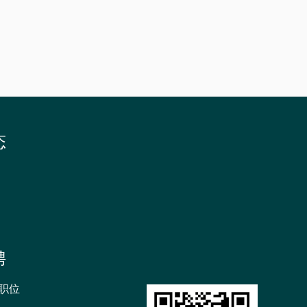
招
生
书
院
态
聘
职位