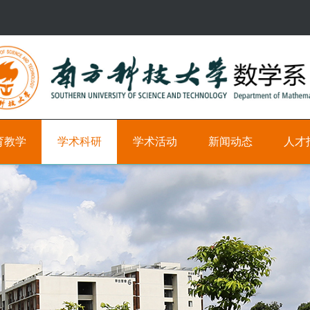
育教学
学术科研
学术活动
新闻动态
人才
研
学
新
科
究
术
闻
研
方
时
教
向
间
学
轴
职
学
位
术
学