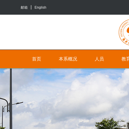
邮箱
English
首页
本系概况
人员
教
院
人
本
系
员
科
介
生
行
绍
培
政
养
联
人
系
员
研