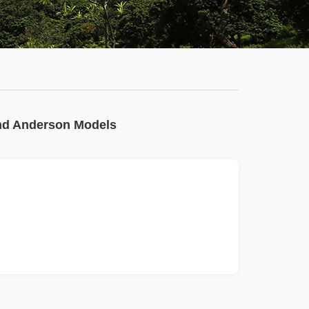
学
服
系
务
公
大
有
厅
通
nd Anderson Models
知
公
告
新
闻
动
态