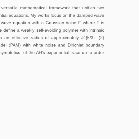
校
 versatile mathematical framework that unifies two
园
ential equations. My works focus on the damped wave
地
 wave equation with a Gaussian noise F where F is
图
 define a weakly self-avoiding polymer with intrinsic
 an effective radius of approximately J^{5/3}. (2)
常
el (PAM) with white noise and Dirichlet boundary
mptotics of the AH’s exponential trace up to order
用
系
统
图
书
馆
校
历