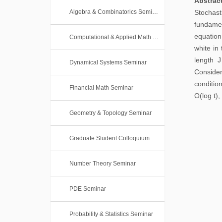
Abstrac
本
士
Algebra & Combinatorics Seminar
Stochast
科
fundamen
后
课
equation
Computational & Applied Math Seminar
white in
程
length J
Dynamical Systems Seminar
Consider
conditio
Financial Math Seminar
O(log t),
Geometry & Topology Seminar
Graduate Student Colloquium
Number Theory Seminar
PDE Seminar
Probability & Statistics Seminar