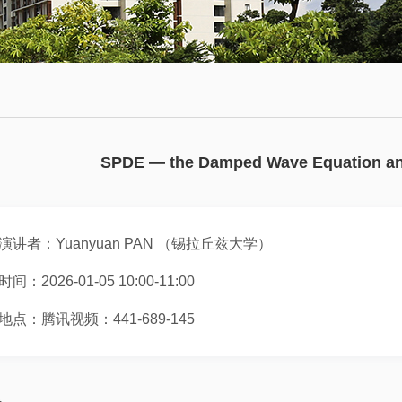
会
术
博
议
日
士
历
后
数
学
往
员
大
期
工
SPDE — the Damped Wave Equation a
讲
活
堂
动
演讲者：Yuanyuan PAN （锡拉丘兹大学）
数
学
时间：2026-01-05 10:00-11:00
系
地点：腾讯视频：441-689-145
邀
请
报