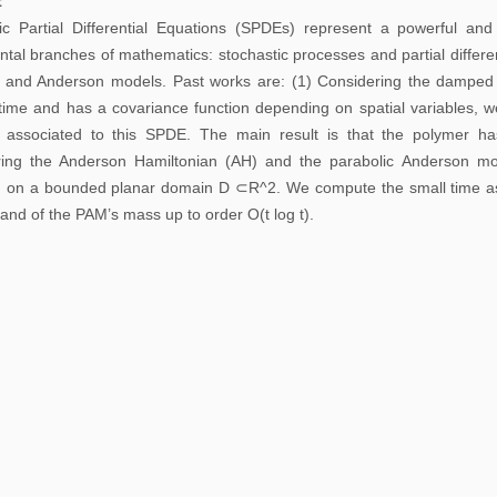
t
告
ic Partial Differential Equations (SPDEs) represent a powerful and
tal branches of mathematics: stochastic processes and partial differ
科
 and Anderson models. Past works are: (1) Considering the damped
研
 time and has a covariance function depending on spatial variables, we
讨
 associated to this SPDE. The main result is that the polymer has
ing the Anderson Hamiltonian (AH) and the parabolic Anderson mod
论
n on a bounded planar domain D ⊂R^2. We compute the small time asy
班
 and of the PAM’s mass up to order O(t log t).
学
习
讨
论
班
期
刊