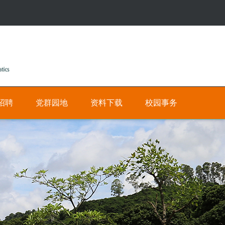
招聘
党群园地
资料下载
校园事务
公
人
有
才
招
私
聘
有
网
数
上