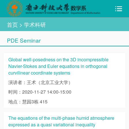
首页
> 学术科研
PDE Seminar
Global well-posedness on the 3D incompressible
Navier-Stokes and Euler equations in orthogonal
curvilinear coordinate systems
演讲者：王术（北京工业大学）
时间：2020-11-27 14:00-15:00
地点：慧园3栋 415
The equations of the multi-phase humid atmosphere
expressed as a quasi variational inequality