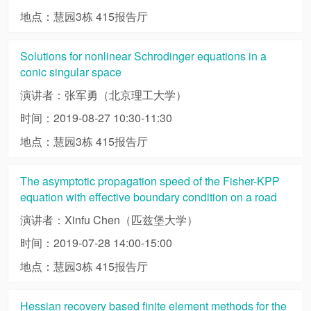
地点：慧园3栋 415报告厅
Solutions for nonlinear Schrodinger equations in a
conic singular space
演讲者：张军勇（北京理工大学）
时间：2019-08-27 10:30-11:30
地点：慧园3栋 415报告厅
The asymptotic propagation speed of the Fisher-KPP
equation with effective boundary condition on a road
演讲者：Xinfu Chen（匹兹堡大学）
时间：2019-07-28 14:00-15:00
地点：慧园3栋 415报告厅
Hessian recovery based finite element methods for the