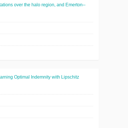
校
tations over the halo region, and Emerton--
园
地
图
常
用
系
统
arning Optimal Indemnity with Lipschitz
图
书
馆
校
历