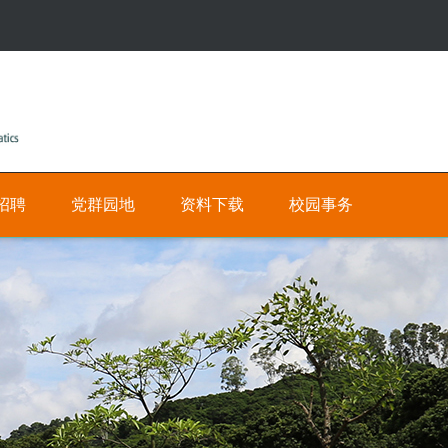
招聘
党群园地
资料下载
校园事务
公
人
有
才
招
私
聘
有
网
数
上