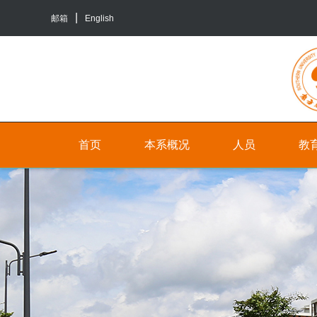
邮箱
English
首页
本系概况
人员
教
院
人
本
系
员
科
介
生
行
绍
培
政
养
联
人
系
员
研