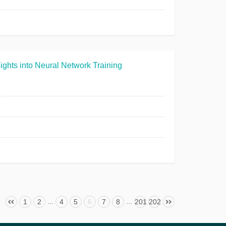
ghts into Neural Network Training
...
...
1
2
4
5
6
7
8
201
202