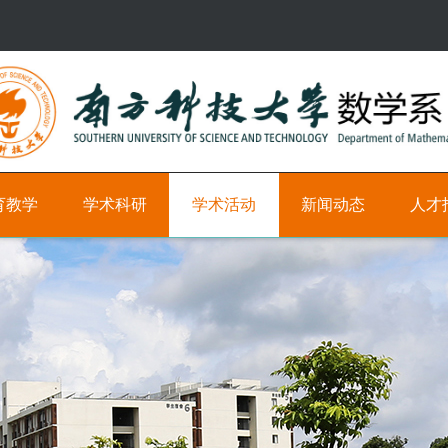
育教学
学术科研
学术活动
新闻动态
人才
研
学
新
科
究
术
闻
研
方
时
教
向
间
学
轴
职
学
位
术
学