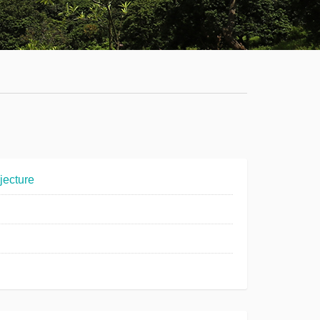
学
服
系
务
公
大
有
厅
通
知
公
jecture
告
新
闻
动
态