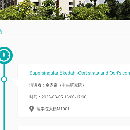
会
术
博
议
日
士
历
后
数
动
学
往
员
大
期
工
讲
活
堂
动
Supersingular Ekedahl-Oort strata and Oort's con
数
演讲者：余家富（中央研究院）
学
时间：2026-03-05 16:00-17:00
系
邀
理学院大楼M1001
请
报