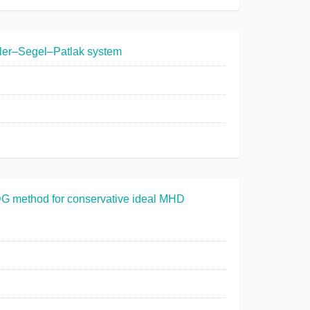
招
生
eller–Segel–Patlak system
书
院
 DG method for conservative ideal MHD