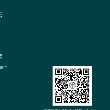
态
聘
职位