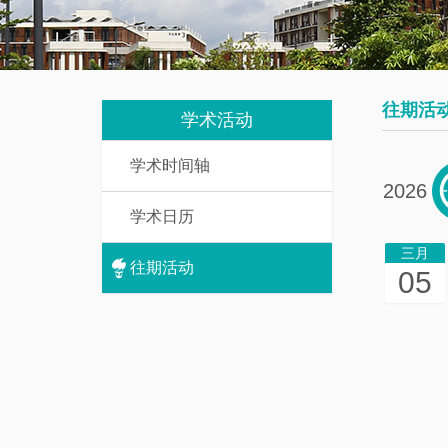
我
究
教
们
生
辅
培
人
往期活
养
学术活动
员
学术时间轴
数
研
2026
学
学术日历
究
基
生
三月
础
往期活动
05
课
访
介
问
绍
学
者
一
流
博