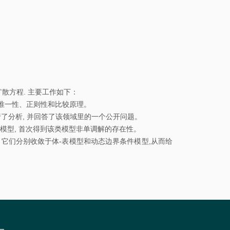
校
园
地
图
常
用
方程. 主要工作如下：
系
在唯一性、正则性和比较原理。
行了分析, 并回答了该领域里的一个公开问题。
统
择模型, 首次得到该类模型非单调解的存在性。
, 它们分别收敛于体-表模型和动态边界条件模型,从而给
图
书
馆
校
历