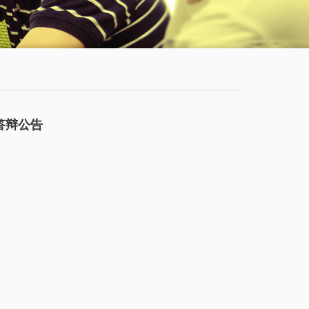
学
服
系
务
公
大
有
厅
通
答辩公告
知
公
告
新
闻
动
态