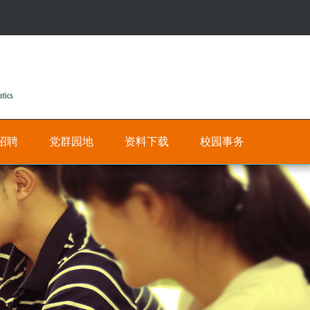
招聘
党群园地
资料下载
校园事务
公
人
有
才
招
私
聘
有
网
数
上