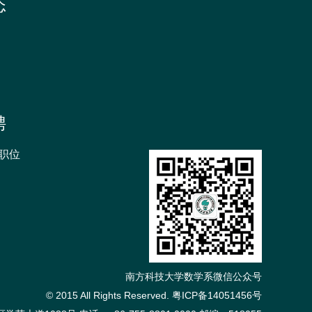
态
招
生
书
院
聘
职位
南方科技大学数学系微信公众号
© 2015 All Rights Reserved. 粤ICP备14051456号