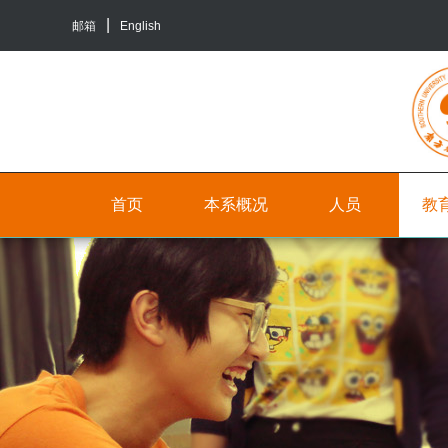
邮箱
English
首页
本系概况
人员
教
院
人
本
系
员
科
介
生
行
绍
培
政
养
联
人
系
员
研