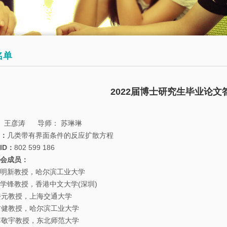
会
术
博
议
日
士
历
后
数
名单
学
往
员
大
期
工
2022届博士研究生毕业论文
讲
活
堂
动
王彦涛 导师： 苏琳琳
：
几类带有界面条件的反应扩散方程
数
ID
：
802 599 186
学
员会成员：
系
明新教授，哈尔滨工业大学
学锋教授，香港中文大学(深圳)
邀
授，上海交通大学
请
授，哈尔滨工业大学
报
教授，东北师范大学