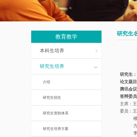
我
究
教
们
生
辅
培
人
研究生
养
教育教学
员
本科生培养
数
研
学
研究生培养
究
基
研究生：
生
础
论文题目
介绍
课
腾讯会议
访
答辩委
介
研究生招生
问
主席：王
绍
学
委员：王
研究生资助体系
楼元教
者
一
方健教
研究生培养方案
流
李敬宇
博