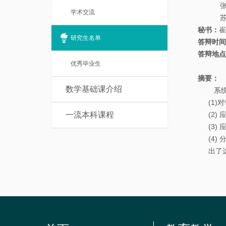
本
张振副
士
学术交流
苏琳琳
科
后
秘书：
崔
课
研究生名单
答辩时间
程
答辩地点
优秀毕业生
摘要：
数学基础课介绍
系统分
(1)
对
一流本科课程
(2
(3
(4
出了