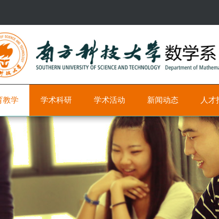
育教学
学术科研
学术活动
新闻动态
人才
研
学
新
科
究
术
闻
研
方
时
教
向
间
学
轴
职
学
位
术
学