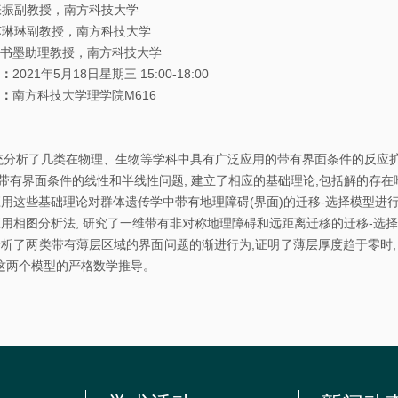
告
教授，南方科技大学
副教授，南方科技大学
书墨助理教授，南方科技大学
科
：
2021年5月18日星期三 15:00-18:00
研
：
南方科技大学理学院M616
讨
论
析了几类在物理、生物等学科中具有广泛应用的带有界面条件的反应扩散
班
带有界面条件的线性和半线性问题, 建立了相应的基础理论,包括解的存
) 应用这些基础理论对群体遗传学中带有地理障碍(界面)的迁移-选择模型进
学
) 应用相图分析法, 研究了一维带有非对称地理障碍和远距离迁移的迁移-选
习
) 分析了两类带有薄层区域的界面问题的渐进行为,证明了薄层厚度趋于零时
讨
这两个模型的严格数学推导。
论
班
期
刊