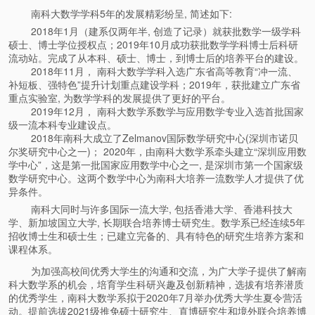
南科大数学学科5年的发展精彩纷呈, 简述如下:
2018年1月（建系仅两年半, 创造了记录）就获批数学一级学科
硕士、博士学位授权点；2019年10月成功获批数学学科博士后科研
流动站。完成了从本科、硕士、博士，到博士后的培养平台的建设。
2018年11月， 南科大数学学科入选广东省高等教育“冲一流、
补短板、强特色”提升计划重点建设学科；2019年，获批建立广东省
重点实验室, 为数学学科的发展提供了更好的平台。
2019年12月， 南科大数学系数学与应用数学专业入选首批国家
级一流本科专业建设点。
2018年南科大成立了Zelmanov国际数学研究中心(深圳市诺贝
尔奖研究中心之一)； 2020年，由南科大数学系牵头建立“深圳应用数
学中心”，这是第一批国家应用数学中心之一, 是深圳市第一个国家级
数学研究中心。这两个数学中心为南科大培养一流数学人才提供了优
异条件。
南科大同时与许多国际一流大学, 包括香港大学、香港科技大
学、新加坡国立大学, 长期联合培养博士研究生。数学系已经连续5年
招收博士生和硕士生；已建立完备的、具有特色的研究生培养方案和
课程体系。
为加强高校间优秀大学生的沟通和交流，为广大学子提供了解南
科大数学系的机会，培育学生科研兴趣及创新精神，选拔有培养潜质
的优秀学生，南科大数学系拟于2020年7月举办优秀大学生夏令营活
动。提前选拔2021级推免硕士研究生、直博研究生和境外联合培养博