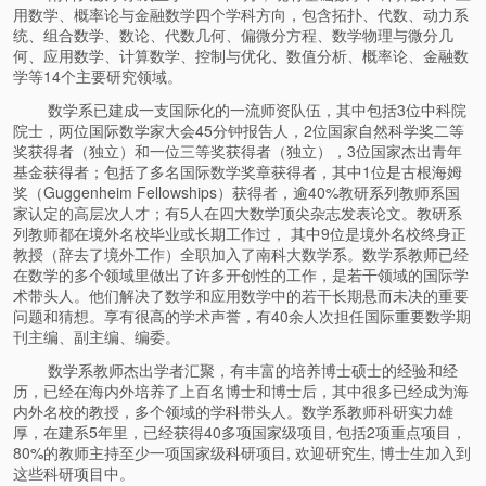
用数学、概率论与金融数学四个学科方向，包含拓扑、代数、动力系
统、组合数学、数论、代数几何、偏微分方程、数学物理与微分几
何、应用数学、计算数学、控制与优化、数值分析、概率论、金融数
学等14个主要研究领域。
数学系已建成一支国际化的一流师资队伍，其中包括3位中科院
院士，两位国际数学家大会45分钟报告人，2位国家自然科学奖二等
奖获得者（独立）和一位三等奖获得者（独立），3位国家杰出青年
基金获得者；包括了多名国际数学奖章获得者，其中1位是古根海姆
奖（Guggenheim Fellowships）获得者，逾40%教研系列教师系国
家认定的高层次人才；有5人在四大数学顶尖杂志发表论文。教研系
列教师都在境外名校毕业或长期工作过， 其中9位是境外名校终身正
教授（辞去了境外工作）全职加入了南科大数学系。数学系教师已经
在数学的多个领域里做出了许多开创性的工作，是若干领域的国际学
术带头人。他们解决了数学和应用数学中的若干长期悬而未决的重要
问题和猜想。享有很高的学术声誉，有40余人次担任国际重要数学期
刊主编、副主编、编委。
数学系教师杰出学者汇聚，有丰富的培养博士硕士的经验和经
历，已经在海内外培养了上百名博士和博士后，其中很多已经成为海
内外名校的教授，多个领域的学科带头人。数学系教师科研实力雄
厚，在建系5年里，已经获得40多项国家级项目, 包括2项重点项目，
80%的教师主持至少一项国家级科研项目, 欢迎研究生, 博士生加入到
这些科研项目中。