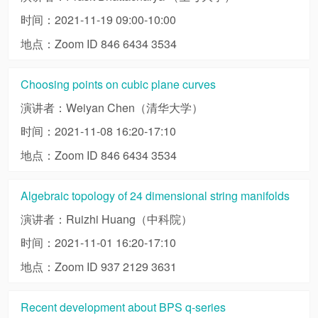
时间：2021-11-19 09:00-10:00
地点：Zoom ID 846 6434 3534
Choosing points on cubic plane curves
演讲者：Weiyan Chen（清华大学）
时间：2021-11-08 16:20-17:10
地点：Zoom ID 846 6434 3534
Algebraic topology of 24 dimensional string manifolds
演讲者：Ruizhi Huang（中科院）
时间：2021-11-01 16:20-17:10
地点：Zoom ID 937 2129 3631
Recent development about BPS q-series