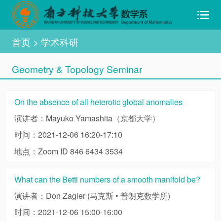
首页
> 学术科研
Geometry & Topology Seminar
On the absence of all heterotic global anomalies
演讲者：Mayuko Yamashita（京都大学）
时间：2021-12-06 16:20-17:10
地点：Zoom ID 846 6434 3534
What can the Betti numbers of a smooth manifold be?
演讲者：Don Zagier (马克斯 • 普朗克数学所)
时间：2021-12-06 15:00-16:00