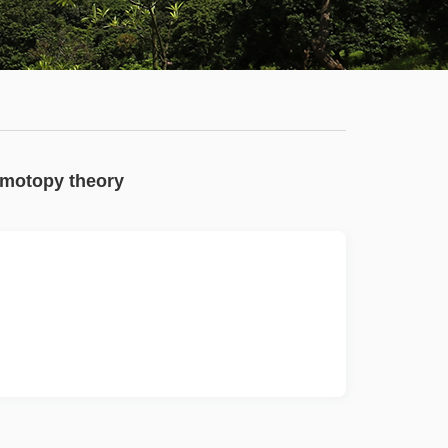
学
服
系
务
公
大
有
厅
通
homotopy theory
知
公
告
新
闻
动
态