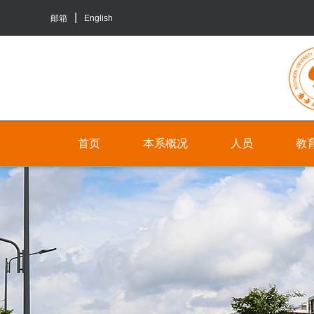
邮箱
English
首页
本系概况
人员
教
院
人
本
系
员
科
介
生
行
绍
培
政
养
联
人
系
员
研