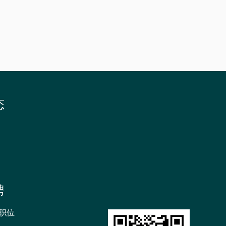
招
生
书
院
态
聘
职位