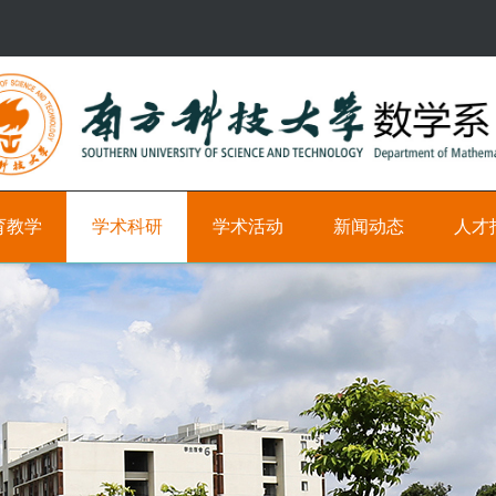
育教学
学术科研
学术活动
新闻动态
人才
研
学
新
科
究
术
闻
研
方
时
教
向
间
学
轴
职
学
位
术
学