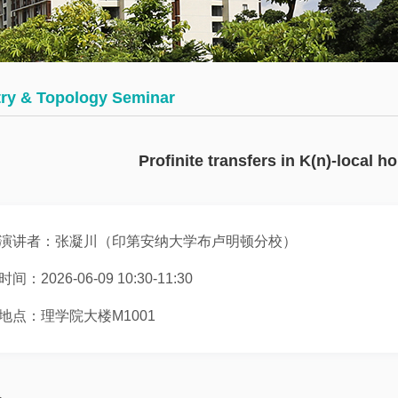
会
术
博
议
日
士
历
后
数
ry & Topology Seminar
学
往
员
大
期
工
Profinite transfers in K(n)-local 
讲
活
堂
动
演讲者：张凝川（印第安纳大学布卢明顿分校）
数
学
时间：2026-06-09 10:30-11:30
系
地点：理学院大楼M1001
邀
请
报