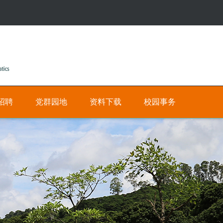
招聘
党群园地
资料下载
校园事务
公
人
有
才
招
私
聘
有
网
数
上