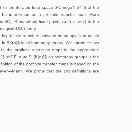
校
 to the iterated loop space $\Omega^nS^n$ of the
园
 be interpreted as a profinite transfer map. More
地
he $C_2$-homotopy fixed points (with a twist) to the
图
logical $K$-theory.
udy profinite transfers between homotopy fixed points
常
 in $K(n)$-local homotopy theory. We introduce two
 to the profinite restriction maps in the appropriate
用
a^{-n^2}E_n \to S_{K(n)}$ on homotopy groups is the
系
inition of the profinite transfer maps is based on the
统
Heyer—Mann. We prove that the two definitions are
图
书
馆
校
历