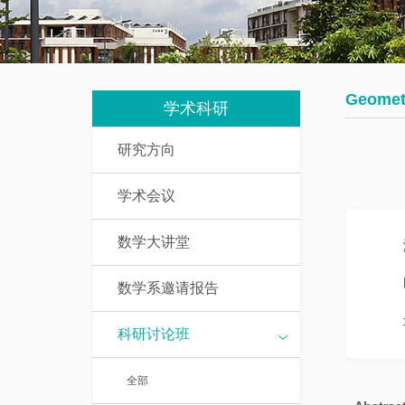
我
究
教
们
生
辅
培
人
Geomet
养
学术科研
员
研究方向
数
研
学
学术会议
究
基
生
础
数学大讲堂
课
访
介
数学系邀请报告
问
绍
学
科研讨论班
者
一
全部
流
博