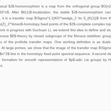
t
告
sical $J$-homomorphism is a map from the orthogonal group $O(n)$
S^n$. After $K(1)$-localization, the stable $J$-homomorphism can
科
y, it is a transfer map $\Sigma^{-1}KO^\wedge_2 \to S_{K(1)}$ from t
研
{Z}_2^\times$-homotopy fixed points of the $2$-complete complex topo
讨
 work in progress with Guchuan Li, we extend this idea to define and st
orava $E$-theory by closed subgroups of the Morava stabilizer group
论
ons of the profinite transfer maps. One working definition is as duals
班
. At large primes, we show that the image of the transfer map $\Sigm
n $n^2$-line in the homotopy fixed point spectral sequence. A second def
学
r formalism for smooth representations of $p$-adic Lie groups by 
习
nt.
讨
论
班
期
刊