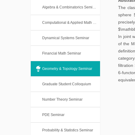
Abstrac
本
士
Algebra & Combinatorics Seminar
The clas
科
sphere $
后
课
precisel
Computational & Applied Math Seminar
$\mathbb
程
In joint
Dynamical Systems Seminar
of the M
definiti
Financial Math Seminar
category
filtratio
Geometry & Topology Seminar
6-functo
equivale
Graduate Student Colloquium
Number Theory Seminar
PDE Seminar
Probability & Statistics Seminar