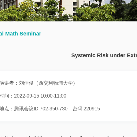
会
术
博
议
日
士
历
后
数
al Math Seminar
学
往
员
大
期
工
Systemic Risk under Ex
讲
活
堂
动
演讲者：刘佳俊（西交利物浦大学）
数
学
时间：2022-09-15 10:00-11:00
系
地点：腾讯会议ID 702-350-730，密码 220915
邀
请
报