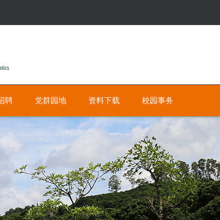
招聘
党群园地
资料下载
校园事务
公
人
有
才
招
私
聘
有
网
数
上