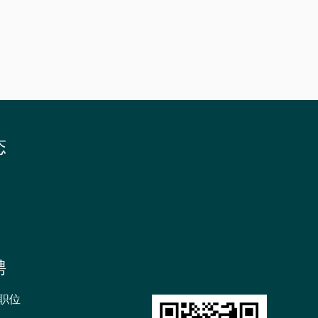
招
生
书
院
态
聘
职位