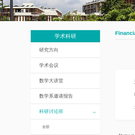
我
究
教
们
生
辅
培
人
Financi
养
学术科研
员
研究方向
数
研
学
学术会议
究
基
生
础
数学大讲堂
课
访
介
数学系邀请报告
问
绍
学
科研讨论班
者
一
全部
流
博