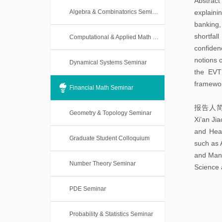
Abstract
本
士
Algebra & Combinatorics Seminar
explaini
科
banking,
后
课
shortfal
Computational & Applied Math Seminar
confiden
程
notions o
Dynamical Systems Seminar
the EVT
framewo
Financial Math Seminar
报告人简介：Dr
Geometry & Topology Seminar
Xi’an Ji
and Heav
Graduate Student Colloquium
such as 
and Mana
Number Theory Seminar
Science 
PDE Seminar
Probability & Statistics Seminar