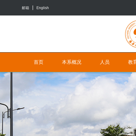
邮箱
English
首页
本系概况
人员
教
院
人
本
系
员
科
介
生
行
绍
培
政
养
联
人
系
员
研