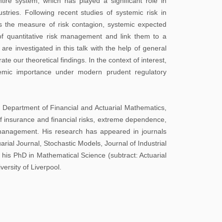
校
ire system, which has played a significant role in
stries. Following recent studies of systemic risk in
园
s the measure of risk contagion, systemic expected
地
of quantitative risk management and link them to a
图
re investigated in this talk with the help of general
e our theoretical findings. In the context of interest,
常
emic importance under modern prudent regulatory
用
系
Department of Financial and Actuarial Mathematics,
统
 of insurance and financial risks, extreme dependence,
k management. His research has appeared in journals
图
al Journal, Stochastic Models, Journal of Industrial
书
is PhD in Mathematical Science (subtract: Actuarial
ersity of Liverpool.
馆
校
历