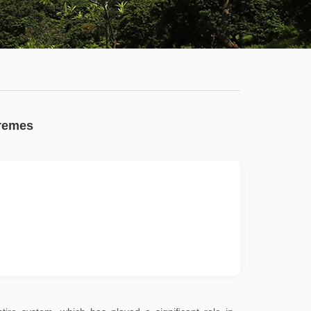
学
服
系
务
公
大
有
厅
通
tremes
知
公
告
新
闻
动
态