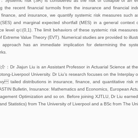
：Systemic risk (SR) is considered as the risk of collapse of an ent
告
ng the recent financial turmoils from the insurance and financial indu
 finance, and insurance, we quantify systemic risk measures such a
科
l (SES) and marginal expected shortfall (MES) in a general context 
研
ce level q∈(0,1). The limit behaviors of these systemic risk measures a
讨
f Extreme Value Theory (EVT). Numerical studies are provided to illustrat
 approach has an immediate implication for determining the syst
论
rks.
班
 Jiajun Liu is an Assistant Professor in Actuarial Science at the 
学
aotong-Liverpool University. Dr Liu’s research focuses on the Interplay
习
y tailed distributions in insurance, finance, and quantitative ris
ASTIN Bulletin, Insurance: Mathematics and Economics, European Actuari
讨
gement Optimization and so on. Before joining XJTLU, Dr Liu earned h
论
and Statistics) from The University of Liverpool and a BSc from The Univ
班
期
刊