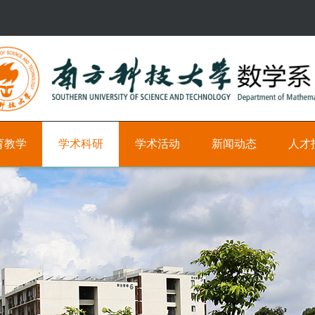
育教学
学术科研
学术活动
新闻动态
人才
研
学
新
科
究
术
闻
研
方
时
教
向
间
学
轴
职
学
位
术
学