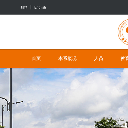
邮箱
English
首页
本系概况
人员
教
院
人
本
系
员
科
介
生
行
绍
培
政
养
联
人
系
员
研