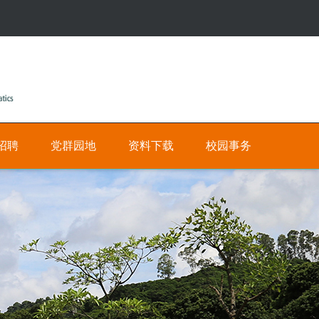
招聘
党群园地
资料下载
校园事务
公
人
有
才
招
私
聘
有
网
数
上