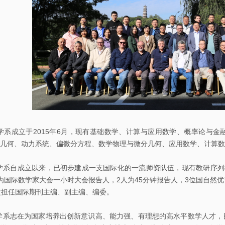
告
科
研
讨
论
班
学
习
成立于2015年6月，现有基础数学、计算与应用数学、概率论与金
几何、动力系统、偏微分方程、数学物理与微分几何、应用数学、计算数
讨
论
自成立以来，已初步建成一支国际化的一流师资队伍，现有教研序列教
班
为国际数学家大会一小时大会报告人，2人为45分钟报告人，3位国自然
次担任国际期刊主编、副主编、编委。
期
志在为国家培养出创新意识高、能力强、有理想的高水平数学人才，目
刊