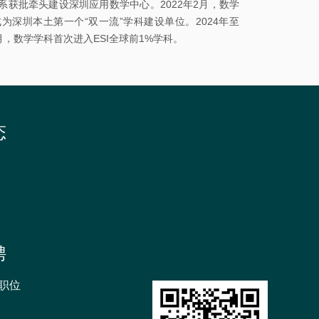
系获批牵头建设深圳应用数学中心。2022年2月，数学
招
为深圳本土第一个“双一流”学科建设单位。2024年至
月，数学学科首次进入ESI全球前1%学科。
生
书
院
态
聘
职位