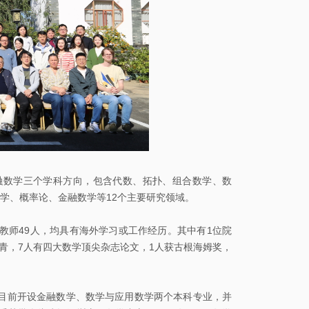
校
园
地
图
常
用
系
统
融数学三个学科方向，包含代数、拓扑、组合数学、数
图
学、概率论、金融数学等12个主要研究领域。
书
师49人，均具有海外学习或工作经历。其中有1位院
馆
优青，7人有四大数学顶尖杂志论文，1人获古根海姆奖，
校
历
前开设金融数学、数学与应用数学两个本科专业，并