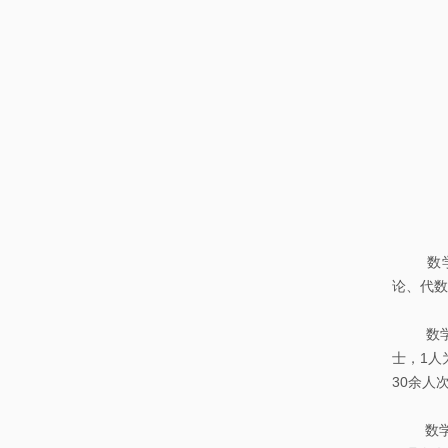
本
士
科
后
课
程
数学系
论、代数
数学系
士，1人
30余人
数学系