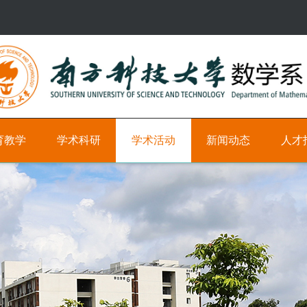
育教学
学术科研
学术活动
新闻动态
人才
研
学
新
科
究
术
闻
研
方
时
教
向
间
学
轴
职
学
位
术
学