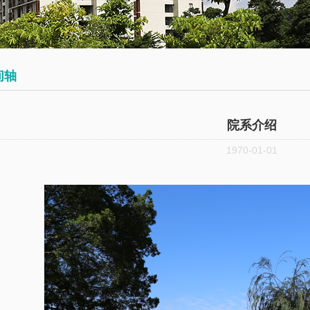
会
术
博
议
日
士
历
后
数
间轴
学
往
员
大
期
工
院系介绍
讲
活
1970-01-01
堂
动
数
学
系
邀
请
报