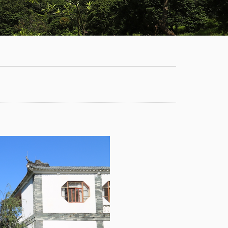
学
服
系
务
公
大
有
厅
通
知
公
告
新
闻
动
态