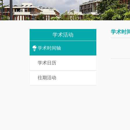
我
究
教
们
生
辅
培
人
学术时
养
学术活动
员
学术时间轴
数
研
学
学术日历
究
基
生
础
往期活动
课
访
介
问
绍
学
者
一
流
博