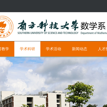
育教学
学术科研
学术活动
新闻动态
人才
研
学
新
科
究
术
闻
研
方
时
教
向
间
学
轴
职
学
位
术
学