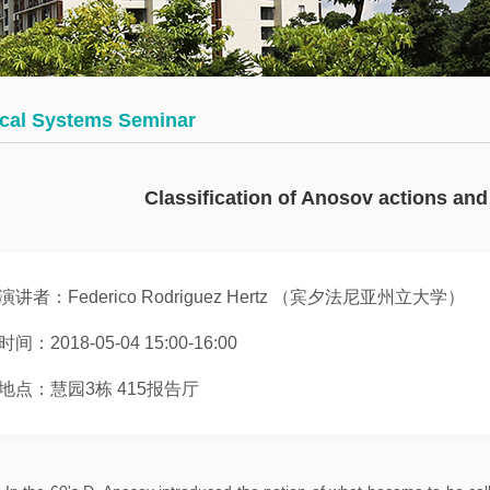
会
术
博
议
日
士
历
后
数
cal Systems Seminar
学
往
员
大
期
工
Classification of Anosov actions and
讲
活
堂
动
演讲者：Federico Rodriguez Hertz （宾夕法尼亚州立大学）
数
学
时间：2018-05-04 15:00-16:00
系
地点：慧园3栋 415报告厅
邀
请
报