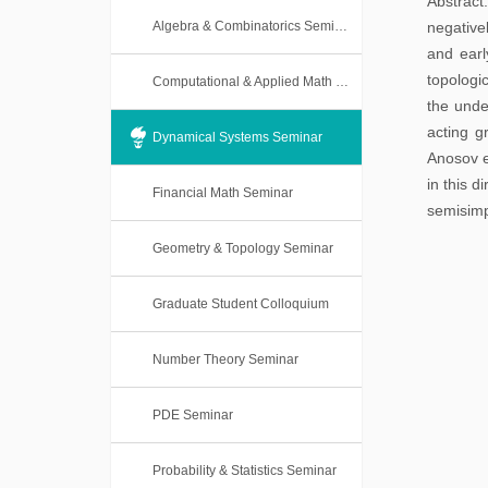
Abstract
本
士
Algebra & Combinatorics Seminar
negative
科
and earl
后
课
topologi
Computational & Applied Math Seminar
the unde
程
acting g
Dynamical Systems Seminar
Anosov e
in this d
Financial Math Seminar
semisimp
Geometry & Topology Seminar
Graduate Student Colloquium
Number Theory Seminar
PDE Seminar
Probability & Statistics Seminar