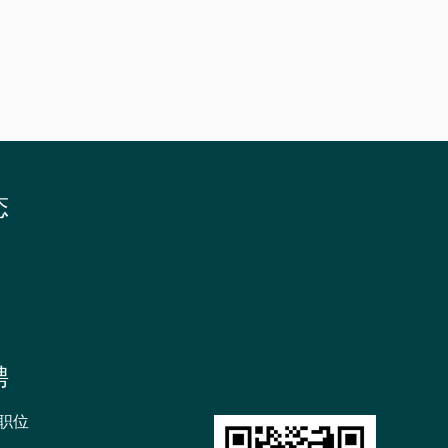
招
生
书
院
态
聘
职位