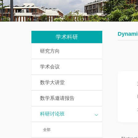
我
究
教
们
生
辅
培
人
Dynami
养
学术科研
员
研究方向
数
研
学
学术会议
究
基
生
础
数学大讲堂
课
访
介
数学系邀请报告
问
绍
学
科研讨论班
者
一
全部
流
博