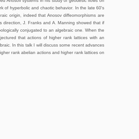
校
led Anosov systems in his study of geodesic flows on
 of hyperbolic and chaotic behavior. In the late 60's
园
raic origin, indeed that Anosov diffeomorphisms are
地
is direction, J. Franks and A. Manning showed that if
图
pologically conjugated to an algebraic one. When the
jectured that actions of higher rank lattices with an
常
aic. In this talk I will discuss some recent advances
higher rank abelian actions and higher rank lattices on
用
系
统
图
书
馆
校
历