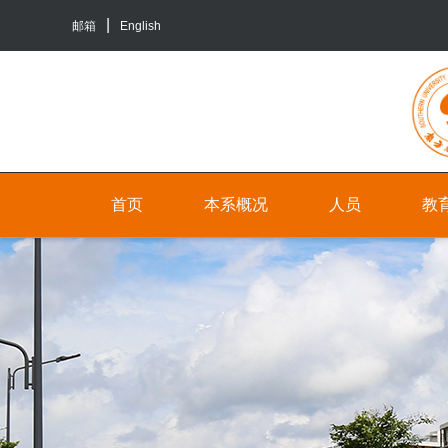
邮箱
English
首页
本系概况
人员
教
院
人
本
系
员
科
介
生
行
绍
培
政
养
联
人
系
员
研