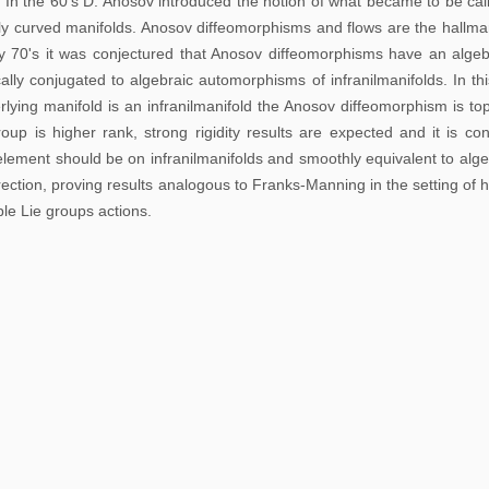
: In the 60's D. Anosov introduced the notion of what became to be cal
告
ly curved manifolds. Anosov diffeomorphisms and flows are the hallmark
y 70's it was conjectured that Anosov diffeomorphisms have an algeb
科
cally conjugated to algebraic automorphisms of infranilmanifolds. In th
研
rlying manifold is an infranilmanifold the Anosov diffeomorphism is to
讨
roup is higher rank, strong rigidity results are expected and it is con
lement should be on infranilmanifolds and smoothly equivalent to algebr
论
irection, proving results analogous to Franks-Manning in the setting of 
班
le Lie groups actions.
学
习
讨
论
班
期
刊