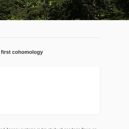
学
服
系
务
公
大
有
厅
通
 first cohomology
知
公
告
新
闻
动
态