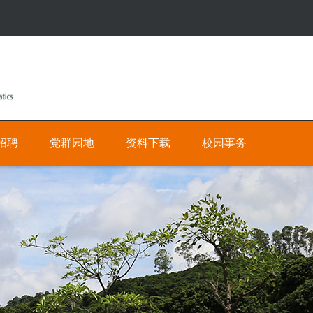
招聘
党群园地
资料下载
校园事务
公
人
有
才
招
私
聘
有
网
数
上