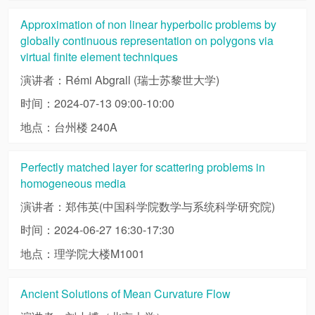
Approximation of non linear hyperbolic problems by
globally continuous representation on polygons via
virtual finite element techniques
演讲者：Rémi Abgrall (瑞士苏黎世大学)
时间：2024-07-13 09:00-10:00
地点：台州楼 240A
Perfectly matched layer for scattering problems in
homogeneous media
演讲者：郑伟英(中国科学院数学与系统科学研究院)
时间：2024-06-27 16:30-17:30
地点：理学院大楼M1001
Ancient Solutions of Mean Curvature Flow