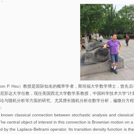
：
告
科
研
讨
论
班
学
习
lton P. Hsu）教授是国际知名的概率学者，斯坦福大学数学博士，
讨
尼苏达大学任教，现任美国西北大学数学系教授，中国科学技术大学“计
论
论与随机分析等方面的研究。尤其擅长随机分析在数学分析，偏微分方程
班
t：
 known classical connection between stochastic analysis and classical 
期
The central object of interest in this connection is Brownian motion on 
 by the Laplace-Beltrami operator. Its transition density function is th
刊