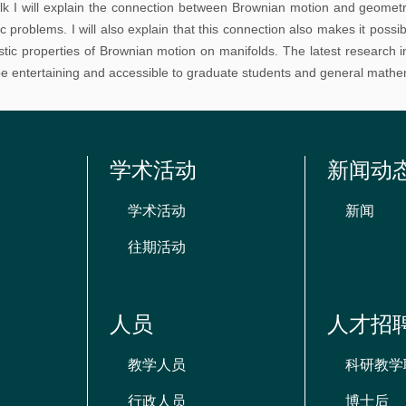
talk I will explain the connection between Brownian motion and geometr
资
c problems. I will also explain that this connection also makes it possi
源
istic properties of Brownian motion on manifolds. The latest research in
l be entertaining and accessible to graduate students and general mathem
学术活动
新闻动
学术活动
新闻
往期活动
人员
人才招
教学人员
科研教学
行政人员
博士后