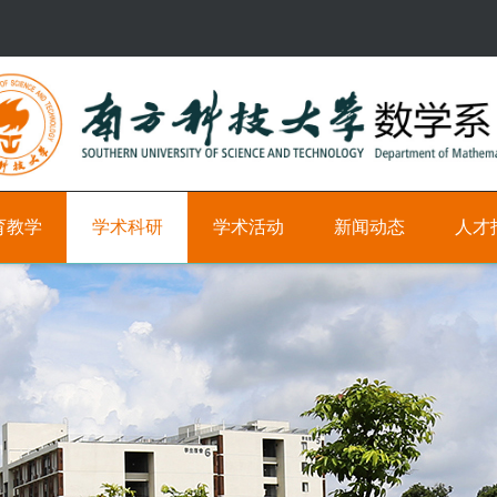
育教学
学术科研
学术活动
新闻动态
人才
研
学
新
科
究
术
闻
研
方
时
教
向
间
学
轴
职
学
位
术
学