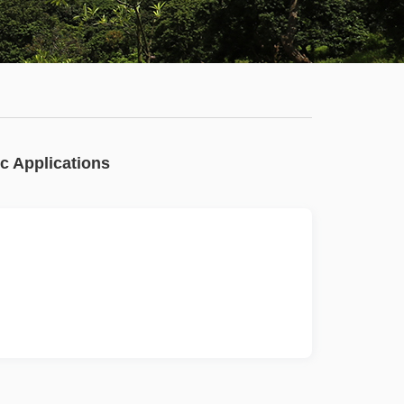
学
服
系
务
公
大
有
厅
通
c Applications
知
公
告
新
闻
动
态