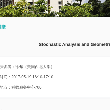
会
术
博
议
日
士
历
后
数
讲堂
学
往
员
大
期
工
Stochastic Analysis and Geometri
讲
活
堂
动
演讲者：徐佩（美国西北大学）
数
学
时间：2017-05-19 16:10-17:10
系
地点：科教服务中心706
邀
请
报