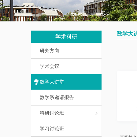
我
究
教
们
生
辅
培
人
数学大
养
学术科研
员
研究方向
数
研
学
学术会议
究
基
生
础
数学大讲堂
课
访
介
数学系邀请报告
问
绍
学
科研讨论班
者
一
学习讨论班
流
博