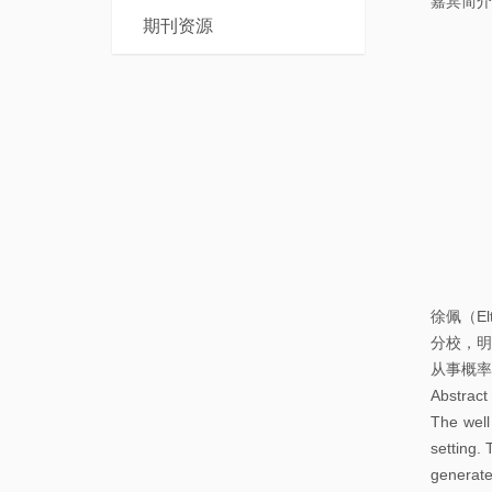
嘉宾简介
本
士
期刊资源
科
后
课
程
徐佩（E
分校，明
从事概率
Abstrac
The well
setting. 
generated