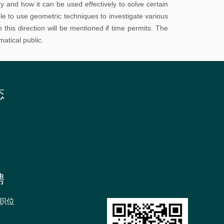
y and how it can be used effectively to solve certain
招
ble to use geometric techniques to investigate various
 this direction will be mentioned if time permits. The
生
atical public.
书
院
态
聘
职位