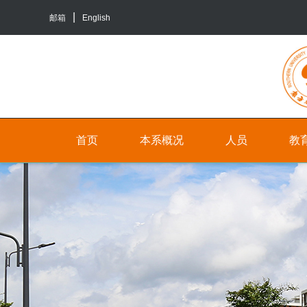
邮箱
English
首页
本系概况
人员
教
院
人
本
系
员
科
介
生
行
绍
培
政
养
联
人
系
员
研