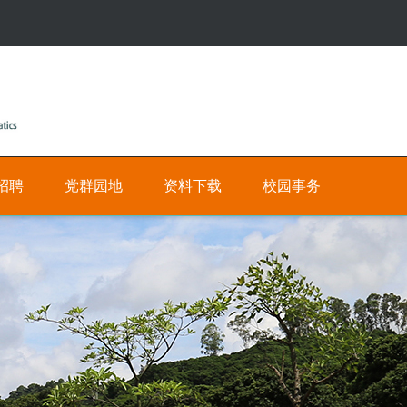
招聘
党群园地
资料下载
校园事务
公
人
有
才
招
私
聘
有
网
数
上