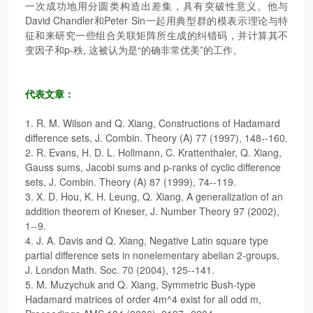
一次成功地用分圆类构造出差集，具有突破性意义。他与
David Chandler和Peter Sin一起用典型群的模表示理论与特
征和来研究一些组合关联矩阵所生成的纠错码，并计算其不
变因子和p-秩, 这被认为是“的确非常优美”的工作。
代表文章：
1. R. M. Wilson and Q. Xiang, Constructions of Hadamard
difference sets, J. Combin. Theory (A) 77 (1997), 148--160.
2. R. Evans, H. D. L. Hollmann, C. Krattenthaler, Q. Xiang,
Gauss sums, Jacobi sums and p-ranks of cyclic difference
sets, J. Combin. Theory (A) 87 (1999), 74--119.
3. X. D. Hou, K. H. Leung, Q. Xiang, A generalization of an
addition theorem of Kneser, J. Number Theory 97 (2002),
1--9.
4. J. A. Davis and Q. Xiang, Negative Latin square type
partial difference sets in nonelementary abelian 2-groups,
J. London Math. Soc. 70 (2004), 125--141.
5. M. Muzychuk and Q. Xiang, Symmetric Bush-type
Hadamard matrices of order 4m^4 exist for all odd m,