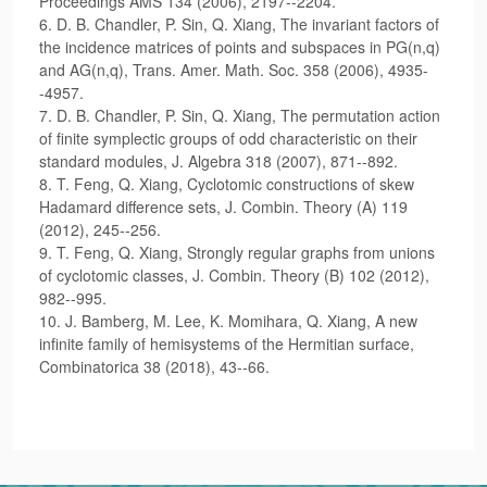
Proceedings AMS 134 (2006), 2197--2204.
6. D. B. Chandler, P. Sin, Q. Xiang, The invariant factors of
the incidence matrices of points and subspaces in PG(n,q)
and AG(n,q), Trans. Amer. Math. Soc. 358 (2006), 4935-
-4957.
7. D. B. Chandler, P. Sin, Q. Xiang, The permutation action
of finite symplectic groups of odd characteristic on their
standard modules, J. Algebra 318 (2007), 871--892.
8. T. Feng, Q. Xiang, Cyclotomic constructions of skew
Hadamard difference sets, J. Combin. Theory (A) 119
(2012), 245--256.
9. T. Feng, Q. Xiang, Strongly regular graphs from unions
of cyclotomic classes, J. Combin. Theory (B) 102 (2012),
982--995.
10. J. Bamberg, M. Lee, K. Momihara, Q. Xiang, A new
infinite family of hemisystems of the Hermitian surface,
Combinatorica 38 (2018), 43--66.