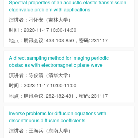
Spectral properties of an acoustic-elastic transmission
eigenvalue problem with applications
演讲者：刁怀安（吉林大学）
时间：2023-11-17 13:30-14:30
地点：腾讯会议: 433-103-850，密码: 231117
A direct sampling method for imaging periodic
obstacles with electromagnetic plane wave
演讲者：陈俊清（清华大学）
时间：2023-11-17 10:00-11:00
地点：腾讯会议: 282-182-481，密码: 231117
Inverse problems for diffusion equations with
discontinuous diffusion coefficients
演讲者：王海兵（东南大学）