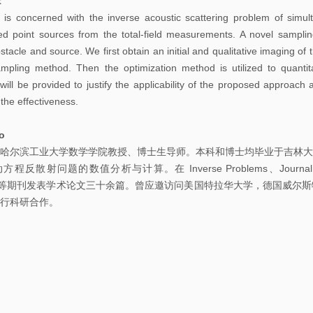
t
告
k is concerned with the inverse acoustic scattering problem of simul
ed point sources from the total-field measurements. A novel samplin
科
stacle and source. We first obtain an initial and qualitative imaging of
研
ampling method. Then the optimization method is utilized to quantita
讨
 will be provided to justify the applicability of the proposed approac
e the effectiveness.
论
班
io
哈尔滨工业大学数学学院教授、博士生导师。本科和博士均毕业于吉林大
学
反散射问题的数值分析与计算。在 Inverse Problems、Journal of Differen
习
ics 等期刊发表学术论文三十余篇。曾应邀访问美国特拉华大学，德国威
进行科研合作。
讨
论
班
期
刊