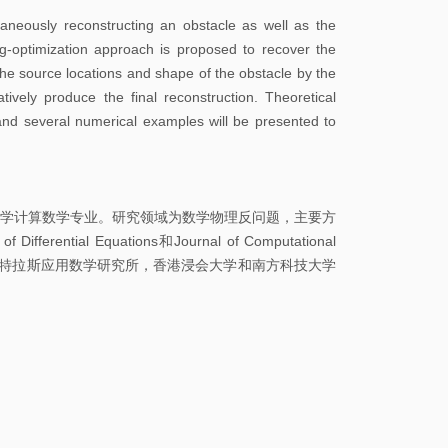
校
taneously reconstructing an obstacle as well as the
园
g-optimization approach is proposed to recover the
地
 the source locations and shape of the obstacle by the
图
tively produce the final reconstruction. Theoretical
h and several numerical examples will be presented to
常
用
系
学计算数学专业。研究领域为数学物理反问题，主要方
统
tial Equations和Journal of Computational
尔斯特拉斯应用数学研究所，香港浸会大学和南方科技大学
图
书
馆
校
历