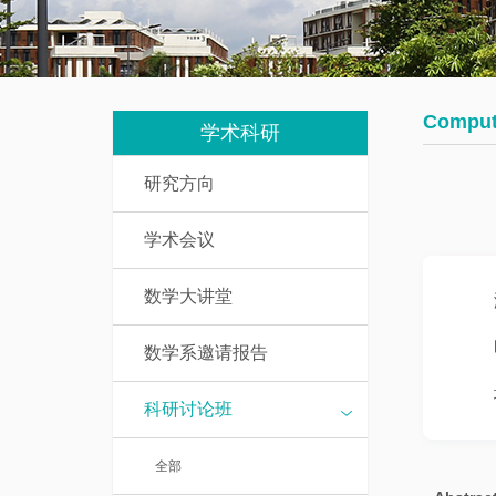
我
究
教
们
生
辅
培
人
Computa
养
学术科研
员
研究方向
数
研
学
学术会议
究
基
生
础
数学大讲堂
课
访
介
数学系邀请报告
问
绍
学
科研讨论班
者
一
全部
流
博