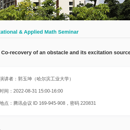
会
术
博
议
日
士
历
后
数
tional & Applied Math Seminar
学
往
员
大
期
工
Co-recovery of an obstacle and its excitation source
讲
活
堂
动
演讲者：郭玉坤（哈尔滨工业大学）
数
学
时间：2022-08-31 15:00-16:00
系
地点：腾讯会议 ID 169-945-908，密码 220831
邀
请
报