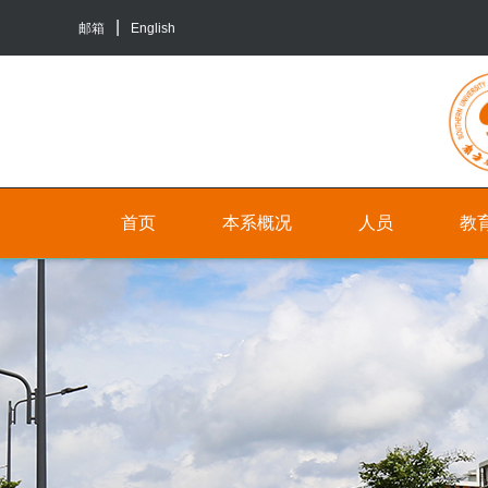
邮箱
English
首页
本系概况
人员
教
院
人
本
系
员
科
介
生
行
绍
培
政
养
联
人
系
员
研