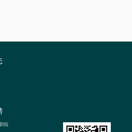
招
生
书
院
态
聘
职位