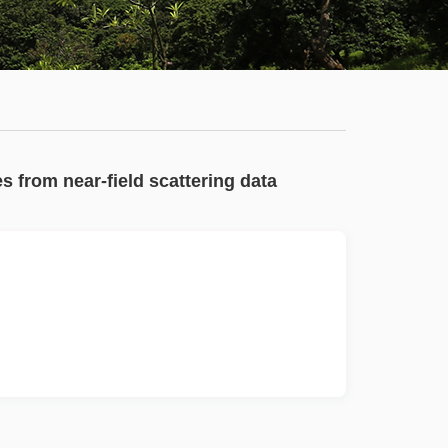
学
服
系
务
公
大
有
厅
通
s from near-field scattering data
知
公
告
新
闻
动
态