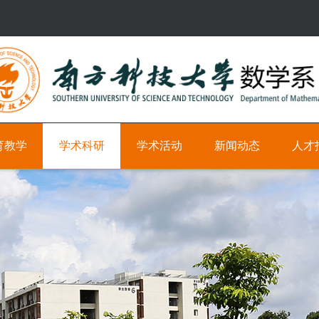
育教学
学术科研
学术活动
新闻动态
人才
研
学
新
科
究
术
闻
研
方
时
教
向
间
学
轴
职
学
位
术
学