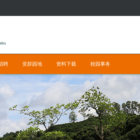
招聘
党群园地
资料下载
校园事务
公
人
有
才
招
私
聘
有
网
数
上