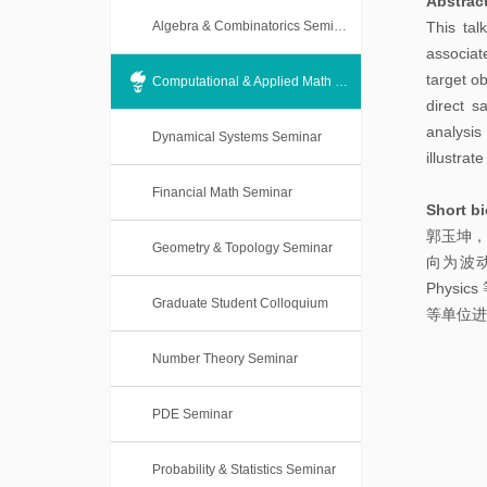
Abstrac
本
士
Algebra & Combinatorics Seminar
This tal
科
associat
后
课
target ob
Computational & Applied Math Seminar
direct s
程
analysis
Dynamical Systems Seminar
illustrat
Financial Math Seminar
Short b
郭玉坤，
Geometry & Topology Seminar
向为波动方程
Phys
Graduate Student Colloquium
等单位
Number Theory Seminar
PDE Seminar
Probability & Statistics Seminar