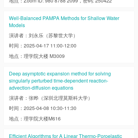
地点：Zoom ID: 980 8788 2099，密码: 250422
Well-Balanced PAMPA Methods for Shallow Water
Models
演讲者：刘永乐（苏黎世大学）
时间：2025-04-17 11:00-12:00
地点：理学院大楼 M3009
Deep asymptotic expansion method for solving
singularly perturbed time-dependent reaction-
advection-diffusion equations
演讲者：张晔（深圳北理莫斯科大学）
时间：2025-04-08 10:30-11:30
地点：理学院大楼M616
Efficient Algorithms for A Linear Thermo-Poroelastic