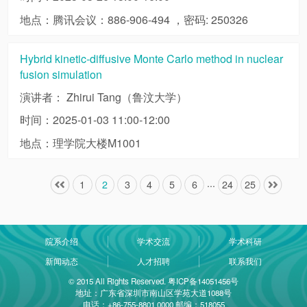
地点：腾讯会议：886-906-494 ，密码: 250326
Hybrid kinetic-diffusive Monte Carlo method in nuclear
fusion simulation
演讲者： Zhirui Tang（鲁汶大学）
时间：2025-01-03 11:00-12:00
地点：理学院大楼M1001
...
1
2
3
4
5
6
24
25
院系介绍
学术交流
学术科研
新闻动态
人才招聘
联系我们
© 2015 All Rights Reserved. 粤ICP备14051456号
地址：广东省深圳市南山区学苑大道1088号
电话：+86-755-8801 0000 邮编：518055