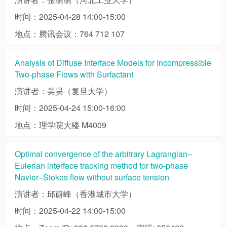
时间：2025-04-28 14:00-15:00
地点：腾讯会议：764 712 107
Analysis of Diffuse Interface Models for Incompressible
Two-phase Flows with Surfactant
演讲者：吴昊（复旦大学）
时间：2025-04-24 15:00-16:00
地点：理学院大楼 M4009
Optimal convergence of the arbitrary Lagrangian–
Eulerian interface tracking method for two-phase
Navier–Stokes flow without surface tension
演讲者：邱蔚峰（香港城市大学）
时间：2025-04-22 14:00-15:00