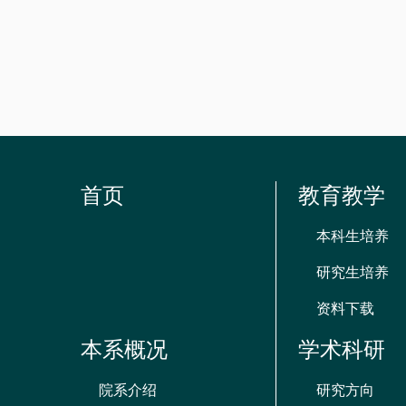
首页
教育教学
本科生培养
研究生培养
资料下载
本系概况
学术科研
院系介绍
研究方向