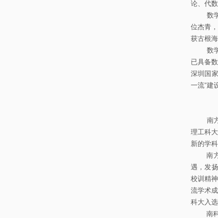
论、代数
数学系
位杰青，
获古根海
数学系
已具备数
深圳国家
一流”建
南方科
理工科大
新的学科
南方科技
遇，发扬
校训精神
流学术成
科大入选
南科大