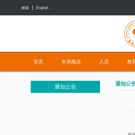
邮箱
English
首页
本系概况
人员
教
院
人
本
通知公
通知公告
系
员
科
介
生
行
绍
培
政
养
联
人
系
员
研
南方科