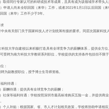
取得同行专家认可的科研或技术等成果，且具有成为该领域学术带头人
告
请人尚未全职回国（来华）工作，或者2021年1月1日以后回国（来
回国（来华）工作不少于3年。
科
研
要求
讨
央有关部门关于国家科技人才计划统筹衔接的要求。同层次国家科技人
论
班
技大学自建校以来积极打造具有全球竞争力的薪酬体系，提供全方位、
可受聘为南方科技大学教研系列职位，学校提供的支持条件包括但不限于
学
习
岗位：
讨
为副教授职位，授予博士生导师资格。
论
酬等福利待遇：
班
薪酬待遇：提供具有全球竞争力的薪酬；
社保等福利待遇：学校按照深圳市最高标准购买五险一金，并提供商业
期
。
刊
个人补贴：根据国家、省、市人才计划相关政策，学校将协助申请相应人