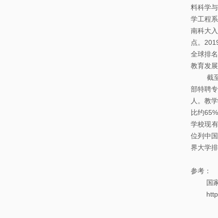
料科学与
学工程系
南科大入
点。20
全球排名
教育发展
截至目前
部特聘专
人。教学
比约65
学校现有
位列中国
界大学排
参考：
国家自
https:/