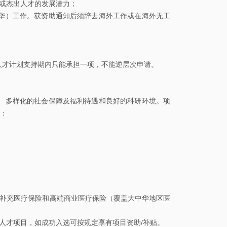
校
或杰出人才的发展潜力；
园
华）工作。获资助通知后须辞去海外工作或在海外无工
地
图
才计划支持期内只能承担一项，不能逆层次申请。
常
用
多样化的社会保障及福利待遇和良好的科研环境。项
系
：
统
图
书
馆
补充医疗保险和高端商业医疗保险（覆盖大中华地区医
校
历
才项目，如成功入选可按规定享有项目资助/补贴。