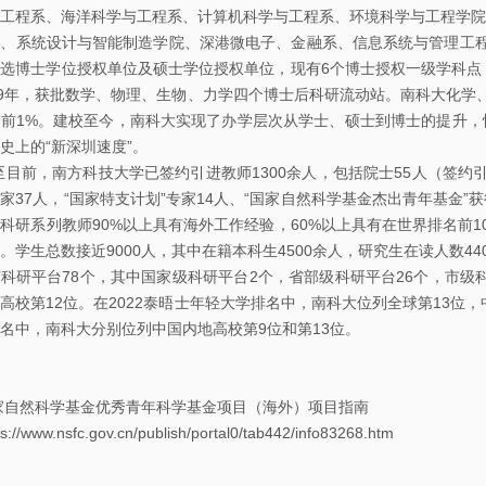
工程系、海洋科学与工程系、计算机科学与工程系、环境科学与工程学院
、系统设计与智能制造学院、深港微电子、金融系、信息系统与管理工程系
选博士学位授权单位及硕士学位授权单位，现有6个博士授权一级学科点
19年，获批数学、物理、生物、力学四个博士后科研流动站。南科大化学
前1%。建校至今，南科大实现了办学层次从学士、硕士到博士的提升，
史上的“新深圳速度”。
，南方科技大学已签约引进教师1300余人，包括院士55人（签约引进
家37人，“国家特支计划”专家14人、“国家自然科学基金杰出青年基金”获
科研系列教师90%以上具有海外工作经验，60%以上具有在世界排名前
%。学生总数接近9000人，其中在籍本科生4500余人，研究生在读人数44
科研平台78个，其中国家级科研平台2个，省部级科研平台26个，市级科
高校第12位。在2022泰晤士年轻大学排名中，南科大位列全球第13位，
名中，南科大分别位列中国内地高校第9位和第13位。
然科学基金优秀青年科学基金项目（海外）项目指南
/www.nsfc.gov.cn/publish/portal0/tab442/info83268.htm