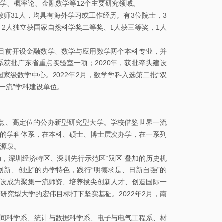
学、概率论、金融数学等12个主要研究领域。
31人，均具有海外学习或工作经历。有3位院士，3
，2人独立获国家自然科学奖二等奖、1人获三等奖，1人
前开设金融数学、数学与应用数学两个本科专业，并
系获批广东省重点实验室一项；2020年，获批牵头建设
级数学中心。2022年2月，数学学科入选第二批“双
一流”学科建设单位。
、高定位的公办新型研究型大学。学校借鉴世界一流
的学科体系，在本科、硕士、博士层次办学，在一系列
源泉。
深圳经济特区、深圳先行示范区“双区”叠加的历史机
创新、创业”的办学特色，践行“明德求是、日新自强”的
设成为聚集一流师资、培养拔尖创新人才、创造国际一
究型大学的宏伟目标打下坚实基础。2022年2月，南
间科学系、统计与数据科学系、电子与电气工程系、材