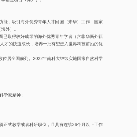
学
服
系
务
能，吸引海外优秀青年人才回国（来华）工作，国家
公
大
（海外）。
有
厅
已取得较好成绩的海外优秀青年学者（含非华裔外籍
人才的快速成长，培养一批有望进入世界科技前沿的优
通
位居全国前列。2022年南科大继续实施国家自然科学
知
公
告
新
科学家精神；
闻
动
态
得正式教学或者科研职位，且具有连续36个月以上工作