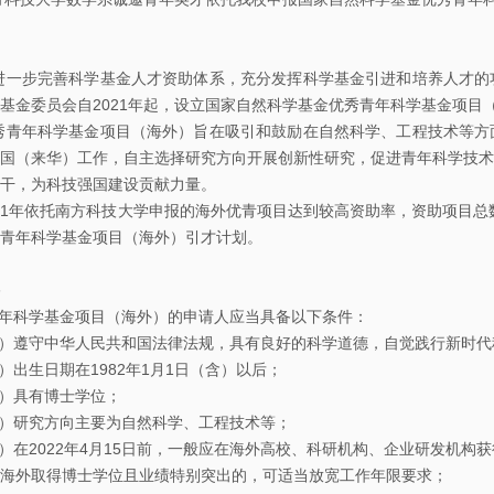
会
术
博
议
日
士
步完善科学基金人才资助体系，充分发挥科学基金引进和培养人才的功
历
后
基金委员会自2021年起，设立国家自然科学基金优秀青年科学基金项目
数
年科学基金项目（海外）旨在吸引和鼓励在自然科学、工程技术等方面
学
往
员
国（来华）工作，自主选择研究方向开展创新性研究，促进青年科学技术
大
期
工
干，为科技强国建设贡献力量。
年依托南方科技大学申报的海外优青项目达到较高资助率，资助项目总数
讲
活
青年科学基金项目（海外）引才计划。
堂
动
数
青年科学基金项目（海外）的申请人应当具备以下条件：
学
遵守中华人民共和国法律法规，具有良好的科学道德，自觉践行新时代
生日期在1982年1月1日（含）以后；
系
具有博士学位；
邀
研究方向主要为自然科学、工程技术等；
请
2022年4月15日前，一般应在海外高校、科研机构、企业研发机构获
报
海外取得博士学位且业绩特别突出的，可适当放宽工作年限要求；