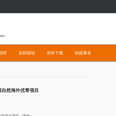
招聘
党群园地
资料下载
校园事务
公
人
有
才
招
国自然海外优青项目
私
聘
有
网
数
上
学基金项目（海外）。