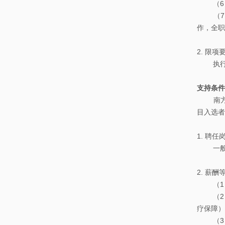
（6）
本
士
（7）申
科
后
作，全职
课
程
2. 限项
执行中
支持条件
南方科
目入选者
1. 聘任
一般聘
2. 薪
（1）
（2）
疗保障）
（3）