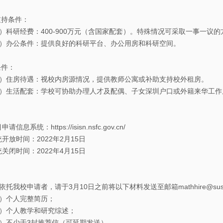
资
研支持条件：
源
研经费：400-900万元（含国家配套）。特殊情况可采取一事一议的
办公条件：提供良好的科研平台、办公用房和科研空间。
条件：
住房待遇：视校内房源情况，提供教师公寓或补助支持校外租房。
生活配套：学校可协助办理人才及配偶、子女深圳户口或外籍来华工作
系统：https://isisn.nsfc.gov.cn/
时间：2022年2月15日
时间：2022年4月15日
依托我校申请者，请于3月10日之前将以下材料发送至邮箱mathhire@sustec
个人完整简历；
个人教学和研究综述；
不少于3封推荐信（可延期发送）。