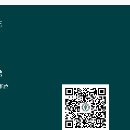
态
聘
职位