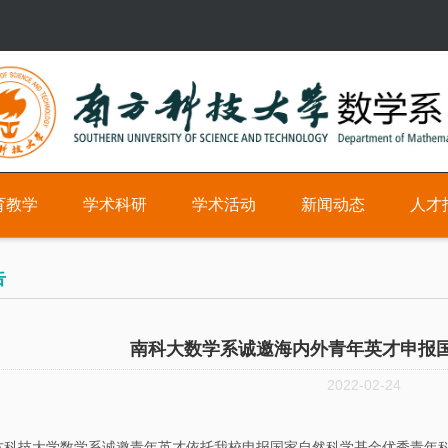
育教学
学术科研
学术活动
新闻动态
人才
研
学
新
科
告
究
术
闻
研
方
时
教
南科大数学系诚邀海内外青年英才申报
向
间
学
2022-02-24
轴
职
学
位
术
学
技大学数学系诚邀青年英才依托我校申报国家自然科学基金优秀青年科