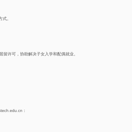
招
生
方式。
书
院
居留许可，协助解决子女入学和配偶就业。
h.edu.cn：