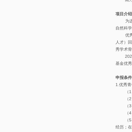
我
究
教
项目介绍
们
生
为进一
辅
培
自然科学
人
养
优秀青
员
人才）回
数
秀学术骨
研
2021
学
基金优秀
究
基
生
础
申报条件
课
1.优秀
访
（1）
介
问
（2）出
绍
学
（3）
（4）
者
一
（5）在
流
经历；在
博