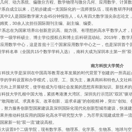
几何、动力系统、偏微分方程、数学物理与微分几何、应用数学、计算数
自成立以来，已初步建成一支国际化的一流师资队伍，现有教研序列教师
其中2人是国际数学家大会45分钟报告人，6人有四大数学顶尖杂志论文
姆奖，30余人次担任国际期刊主编、副主编、编委。
志在为国家培养出创新意识高、能力强、有理想的高水平数学人才，目
学一级学科硕士、博士学位授权点和博士后科研流动站。2019年，数学
应用数学中心，这是首批十三个国家应用数学中心之一，也是深圳首个国家
设学科名单（全国共15个数学学科入选），南科大成为深圳本土第一所“双
南方科技大学简介
技大学是深圳在中国高等教育改革发展的时代背景下创建的一所高起点
学的学科设置和办学模式，以理、工、医为主，兼具商科和特色人文社科
方向上开展研究，使学校成为引领社会发展的思想库和新知识、新技术的
大学扎根中国大地，紧抓粤港澳大湾区、深圳先行示范区“双区”驱动，
“敢闯敢试、求真务实、改革创新、追求卓越”的创校精神，突出“创知、
，努力服务创新型国家建设及深圳国际化现代化创新型城市建设，快速建
果并推动科技应用的国际化高水平研究型大学，为尽早实现建成世界一流研
国家新一轮“双一流”建设高校。
设置8个二级学院，现有数学系、物理系、化学系、生物系、地球与空