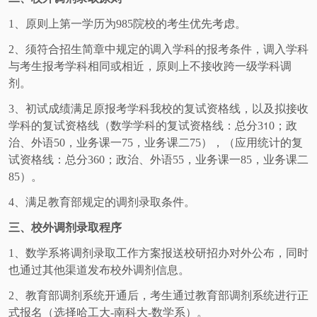
1
、原则上第一学历为
985
院校的考生优先考虑。
2
、须符合招生简章中规定的调入学科的报考条件，调入学科
与考生报考学科相同或相近，
原则上不接收跨一级学科调
剂。
3
、初试成绩满足原报考学科我校的复试资格线，以及拟接收
1
学科的复试资格线（数学学科的复试资格线：总分
3
0
；政
治、外语
50
，业务课一
75
，业务课二
75
），（应用统计的复
试资格线：总分360；政治、外语55，业务课一85，业务课二
85）。
4
、满足教育部规定的调剂录取条件。
三、校外调剂录取程序
1
、数学系将调剂录取工作方案报送校研招办对外公布，同时
也通过其他渠道发布校外调剂信息。
2
、教育部调剂系统开通后，考生通过教育部调剂系统进行正
式报名（选择
哈工大
-
南科大-数学系）
。