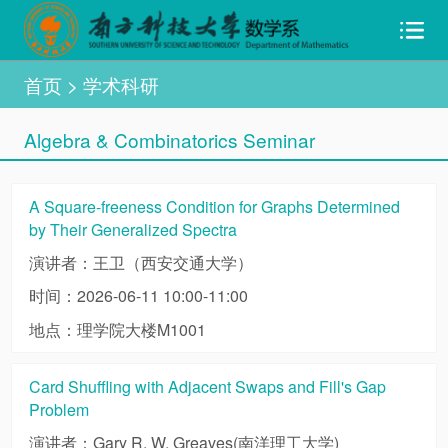
首页
> 学术科研
Algebra & Combinatorics Seminar
A Square-freeness Condition for Graphs Determined
by Their Generalized Spectra
演讲者：王卫（西安交通大学）
时间：2026-06-11 10:00-11:00
地点：理学院大楼M1001
Card Shuffling with Adjacent Swaps and Fill's Gap
Problem
演讲者：Gary R. W. Greaves(南洋理工大学)